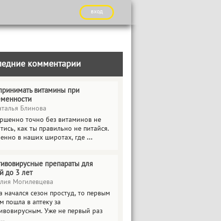
вход
ледние комментарии
принимать витамины при
еменности
талья Блинова
ршенно точно без витаминов не
тись, как ты правильно не питайся.
енно в наших широтах, где
...
ивовирусные препараты для
й до 3 лет
ия Могилевцева
а начался сезон простуд, то первым
м пошла в аптеку за
ивовирусным. Уже не первый раз
...