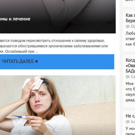
Как 
омы и лечение
бер
Ол
Любы
отве
овится поводом пересмотреть отношение к своему здоровью.
как 
мрачается обострившимися хроническими заболеваниями или
. Ослабевший при ...
Когд
ЧИТАТЬ ДАЛЕЕ
«Ова
БАД
Св
Мне 
что 
овул
двад
Не с
Ju
У мо
пери