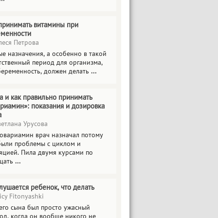
принимать витамины при
еменности
еся Петрова
е назначения, а особенно в такой
тственный период для организма,
беременность, должен делать
...
а и как правильно принимать
риамин»: показания и дозировка
а
етлана Урусова
овариамин врач назначал потому
были проблемы с циклом и
яцией. Пила двумя курсами по
цать
...
лушается ребенок, что делать
icy Fitonyashki
его сына был просто ужасный
од, когда он вообще никого не