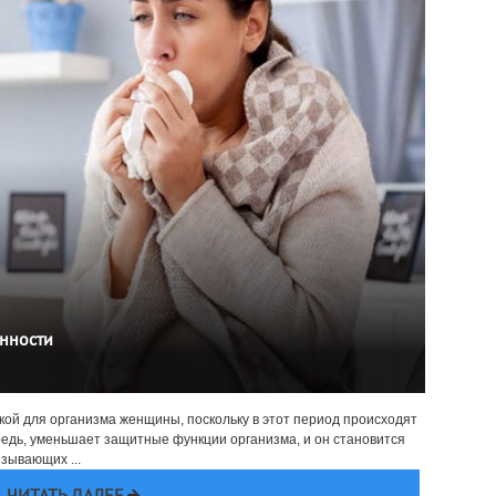
енности
зкой для организма женщины, поскольку в этот период происходят
редь, уменьшает защитные функции организма, и он становится
зывающих ...