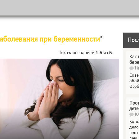
аболевания при беременности
"
Пос
Показаны записи
1-5
из
5
.
Как 
бер
На
Сове
обой
Особ
Прот
дете
Юл
Когд
дело
прот
даю