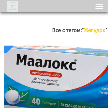
Все с тегом:"
Желудок
"