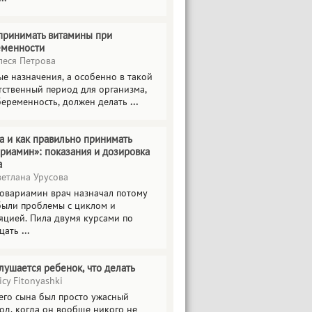
принимать витамины при
еменности
еся Петрова
е назначения, а особенно в такой
тственный период для организма,
беременность, должен делать
...
а и как правильно принимать
риамин»: показания и дозировка
а
етлана Урусова
овариамин врач назначал потому
были проблемы с циклом и
яцией. Пила двумя курсами по
цать
...
лушается ребенок, что делать
icy Fitonyashki
его сына был просто ужасный
од, когда он вообще никого не