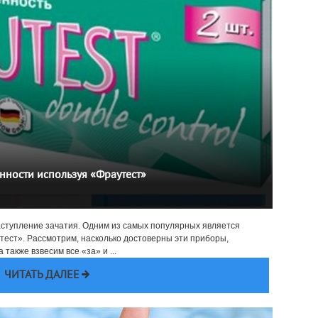
нности используя «Фраутест»
наступление зачатия. Одним из самых популярных является
ест». Рассмотрим, насколько достоверны эти приборы,
также взвесим все «за» и ...
ЧИТАТЬ ДАЛЕЕ