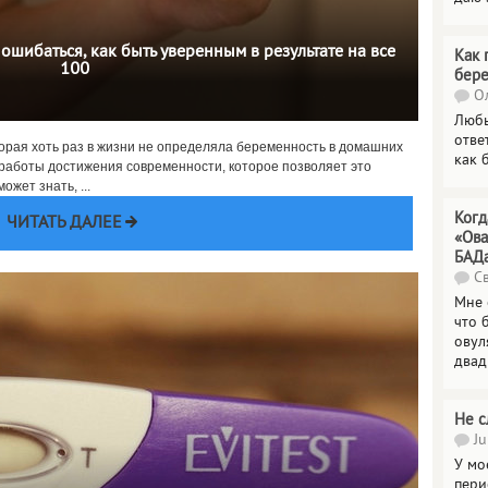
ошибаться, как быть уверенным в результате на все
Как 
100
бер
Ол
Любы
отве
торая хоть раз в жизни не определяла беременность в домашних
как 
 работы достижения современности, которое позволяет это
ожет знать, ...
Когд
ЧИТАТЬ ДАЛЕЕ
«Ова
БАД
Св
Мне 
что 
овул
двад
Не с
Ju
У мо
пери