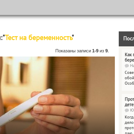
:"
Тест на беременность
"
Пос
Показаны записи
1-9
из
9
.
Как 
бер
На
Сове
обой
Особ
Прот
дете
Юл
Когд
дело
прот
даю