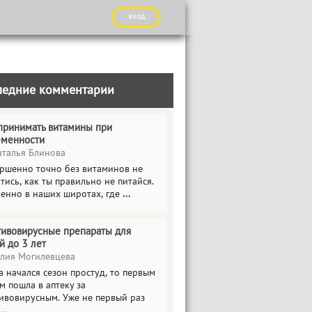
вход
ледние комментарии
принимать витамины при
еменности
талья Блинова
ршенно точно без витаминов не
тись, как ты правильно не питайся.
енно в наших широтах, где
...
ивовирусные препараты для
й до 3 лет
ия Могилевцева
а начался сезон простуд, то первым
м пошла в аптеку за
ивовирусным. Уже не первый раз
...