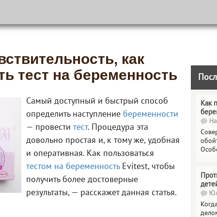
увствительность, как
ть тест на беременность
Посл
Самый доступный и быстрый способ
Как 
бере
определить наступление
беременности
На
— провести
тест
. Процедура эта
Сове
довольно простая и, к тому же, удобная
обойт
Особ
и оперативная. Как пользоваться
тестом на беременность
Evitest, чтобы
Прот
получить более достоверные
дете
результаты, — расскажет данная статья.
Юл
Когда
делом