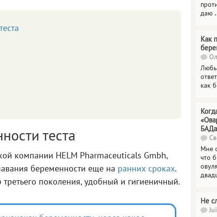
прот
даю
.
теста
Как 
бере
Ол
Любы
отве
как 
Когд
«Ова
БАДа
ности теста
Св
Мне 
цкой компании HELM Pharmaceuticals Gmbh,
что 
овул
навания беременности еще на
ранних сроках
.
двад
 третьего поколения, удобный и гигиеничный.
Не с
Jui