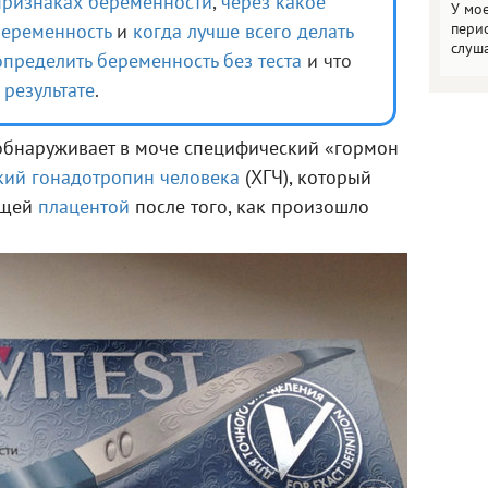
признаках беременности
,
через какое
У мо
пери
беременность
и
когда лучше всего делать
слуш
определить беременность без теста
и что
результате
.
т обнаруживает в моче специфический «гормон
кий гонадотропин человека
(ХГЧ), который
ущей
плацентой
после того, как произошло