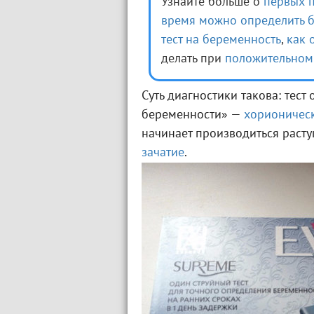
Узнайте больше о
первых 
время можно определить 
тест на беременность
,
как 
делать при
положительном 
Суть диагностики такова: тес
беременности» —
хорионичес
начинает производиться раст
зачатие
.