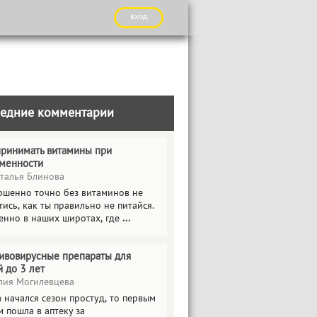
вход
едние комментарии
принимать витамины при
менности
талья Блинова
ршенно точно без витаминов не
ись, как ты правильно не питайся.
енно в наших широтах, где
...
ивовирусные препараты для
й до 3 лет
ия Могилевцева
 начался сезон простуд, то первым
 пошла в аптеку за