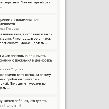
ивовирусным. Уже не первый раз
..
принимать витамины при
менности
еся Петрова
е назначения, а особенно в такой
тственный период для организма,
беременность, должен делать
...
а и как правильно принимать
риамин»: показания и дозировка
етлана Урусова
овариамин врач назначал потому
были проблемы с циклом и
яцией. Пила двумя курсами по
цать
...
лушается ребенок, что делать
cy Fitonyashki