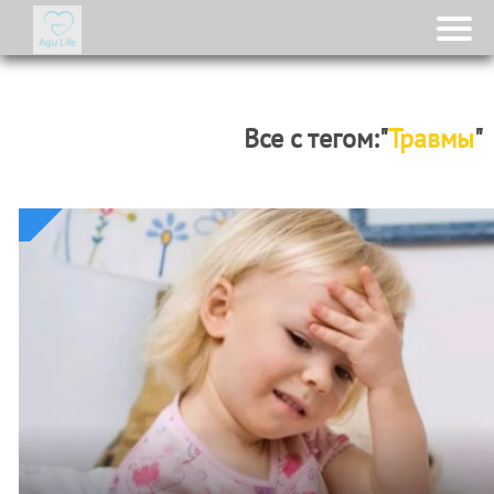
Все с тегом:"
Травмы
"