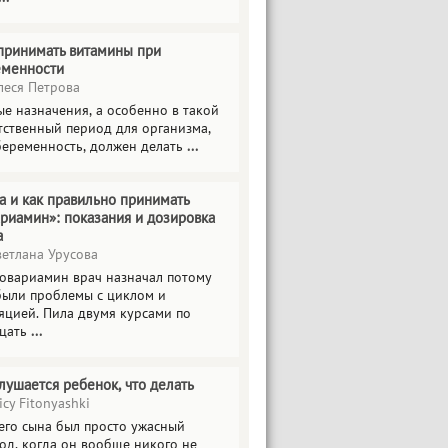
принимать витамины при
еменности
еся Петрова
е назначения, а особенно в такой
тственный период для организма,
беременность, должен делать
...
а и как правильно принимать
риамин»: показания и дозировка
а
етлана Урусова
овариамин врач назначал потому
были проблемы с циклом и
яцией. Пила двумя курсами по
цать
...
лушается ребенок, что делать
icy Fitonyashki
его сына был просто ужасный
од, когда он вообще никого не