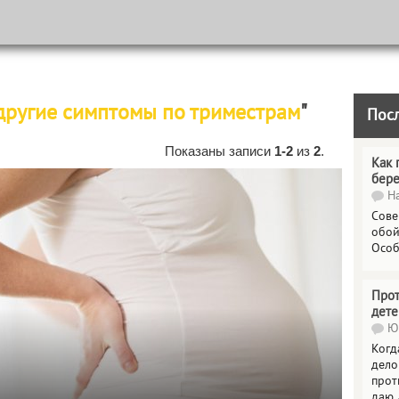
другие симптомы по триместрам
"
Пос
Показаны записи
1-2
из
2
.
Как 
бер
На
Сове
обой
Особ
Прот
дете
Юл
Когд
дело
прот
даю