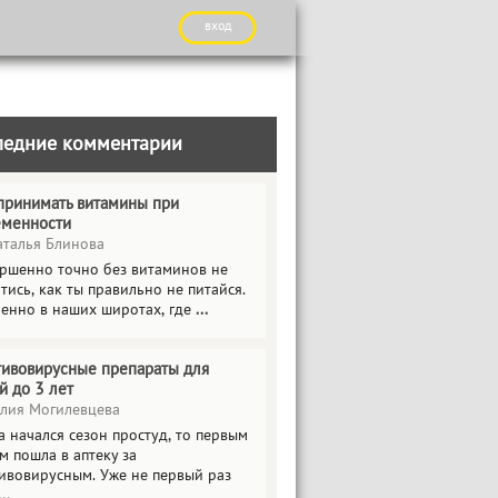
вход
ледние комментарии
принимать витамины при
еменности
талья Блинова
ршенно точно без витаминов не
тись, как ты правильно не питайся.
енно в наших широтах, где
...
ивовирусные препараты для
й до 3 лет
ия Могилевцева
а начался сезон простуд, то первым
м пошла в аптеку за
ивовирусным. Уже не первый раз
...