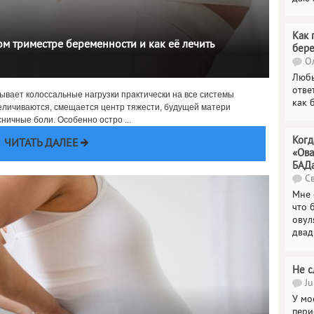
Как 
м триместре беременности и как её лечить
бер
Ол
Любы
отве
ывает колоссальные нагрузки практически на все системы
как 
еличиваются, смещается центр тяжести, будущей матери
ничные боли. Особенно остро ...
Когд
ЧИТАТЬ ДАЛЕЕ
«Ова
БАД
Св
Мне 
что 
овул
двад
Не с
Ju
У мо
пери