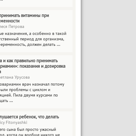
принимать витамины при
еменности
еся Петрова
е назначения, а особенно в такой
тственный период для организма,
беременность, должен делать
...
а и как правильно принимать
риамин»: показания и дозировка
а
етлана Урусова
овариамин врач назначал потому
были проблемы с циклом и
яцией. Пила двумя курсами по
цать
...
лушается ребенок, что делать
icy Fitonyashki
его сына был просто ужасный
од, когда он вообще никого не