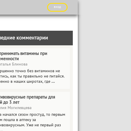
вход
ледние комментарии
принимать витамины при
еменности
талья Блинова
ршенно точно без витаминов не
тись, как ты правильно не питайся.
енно в наших широтах, где
...
ивовирусные препараты для
й до 3 лет
ия Могилевцева
а начался сезон простуд, то первым
м пошла в аптеку за
ивовирусным. Уже не первый раз
...