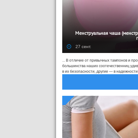
Менструальная чаша (менстр
27 сент.
... В отличие от привычных тампонов и пр
большинства наших соотечественниц уди
в их безопасности, другие — в надежности. 