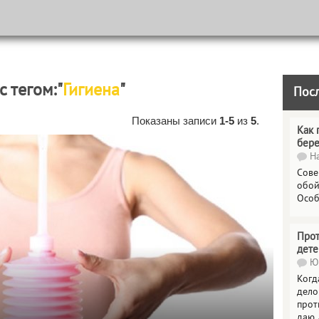
с тегом:"
Гигиена
"
Пос
Показаны записи
1-5
из
5
.
Как 
бер
На
Сове
обой
Особ
Прот
дете
Юл
Когд
дело
прот
даю