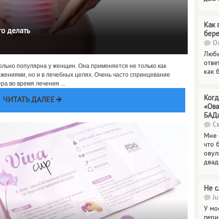
Как 
го делать
бер
Ол
Любы
отве
овольно популярна у женщин. Она применяется не только как
как 
жениями, но и в лечебных целях. Очень часто спринцевание
а во время лечения ...
Когд
ЧИТАТЬ ДАЛЕЕ
«Ова
БАД
Св
Мне 
что 
овул
двад
Не с
Ju
У мо
пери