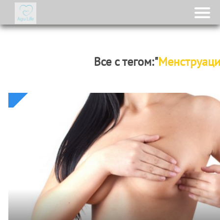
Все с тегом:"
Менструаци