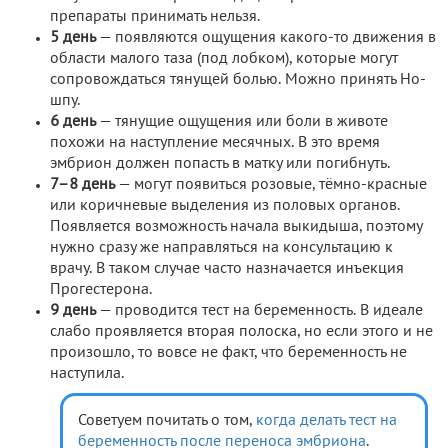
препараты принимать нельзя.
5 день
— появляются ощущения какого-то движения в
области малого таза (под лобком), которые могут
сопровождаться тянущей болью. Можно принять Но-
шпу.
6 день
— тянущие ощущения или боли в животе
похожи на наступление месячных. В это время
эмбрион должен попасть в матку или погибнуть.
7–8 день
— могут появиться розовые, тёмно-красные
или коричневые выделения из половых органов.
Появляется возможность начала выкидыша, поэтому
нужно сразу же направляться на консультацию к
врачу. В таком случае часто назначается инъекция
Прогестерона.
9 день
— проводится тест на беременность. В идеале
слабо проявляется вторая полоска, но если этого и не
произошло, то вовсе не факт, что беременность не
наступила.
Советуем почитать о том,
когда делать тест на
беременность после переноса эмбриона
.