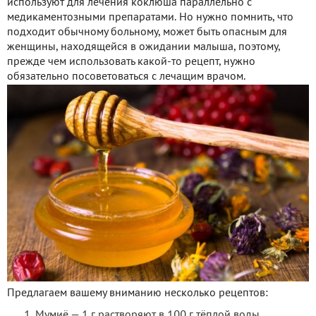
используют для лечения коклюша параллельно с
медикаментозными препаратами. Но нужно помнить, что
подходит обычному больному, может быть опасным для
женщины, находящейся в ожидании малыша, поэтому,
прежде чем использовать какой-то рецепт, нужно
обязательно посоветоваться с лечащим врачом.
Предлагаем вашему вниманию несколько рецептов:
Мумиё — 1 г растворяют в 100 г тёплой воды.