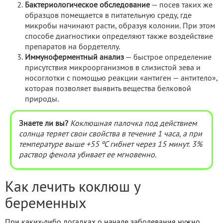
Бактериологическое обследование
— посев таких же
образцов помещается в питательную среду, где
микробы начинают расти, образуя колонии. При этом
способе диагностики определяют также воздействие
препаратов на бордетеллу.
Иммуноферментный анализ
— быстрое определение
присутствия микроорганизмов в слизистой зева и
носоглотки с помощью реакции «антиген — антитело»,
которая позволяет выявить вещества белковой
природы.
Знаете ли вы?
Коклюшная палочка под действием
солнца теряет свои свойства в течение 1 часа, а при
температуре выше +55 ºС гибнет через 15 минут. 3%
раствор фенола убивает ее мгновенно.
Как лечить коклюш у
беременных
При каких-либо догадках о начале заболевания нужно