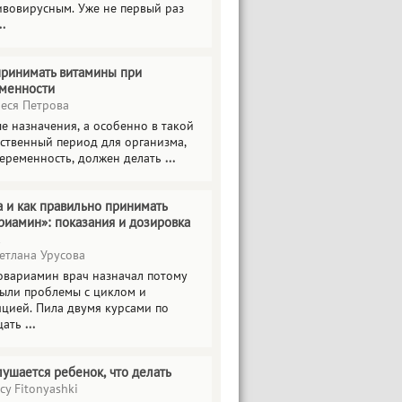
ивовирусным. Уже не первый раз
..
принимать витамины при
менности
еся Петрова
е назначения, а особенно в такой
тственный период для организма,
беременность, должен делать
...
а и как правильно принимать
риамин»: показания и дозировка
етлана Урусова
овариамин врач назначал потому
были проблемы с циклом и
яцией. Пила двумя курсами по
цать
...
лушается ребенок, что делать
cy Fitonyashki