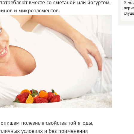
потребляют вместе со сметаной или йогуртом,
У мо
пери
минов и микроэлементов.
слуш
ы опишем полезные свойства той ягоды,
епличных условиях и без применения