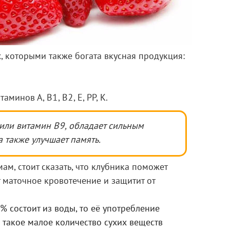
х, которыми также богата вкусная продукция:
минов А, В1, В2, Е, РР, К.
 или витамин В9, обладает сильным
 также улучшает память.
ам, стоит сказать, что клубника поможет
т маточное кровотечение и защитит от
% состоит из воды, то её употребление
 такое малое количество сухих веществ