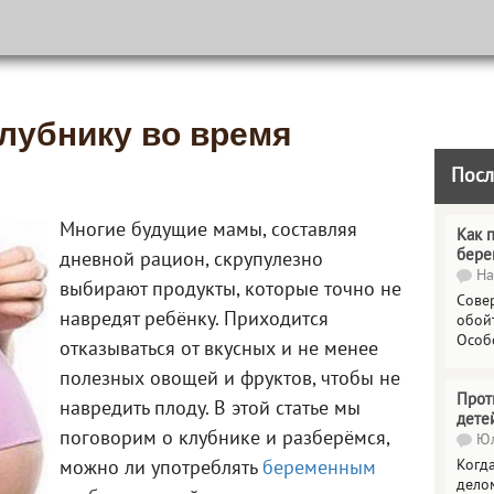
клубнику во время
Посл
Многие будущие мамы, составляя
Как 
бере
дневной рацион, скрупулезно
На
выбирают продукты, которые точно не
Сове
навредят ребёнку. Приходится
обойт
Особ
отказываться от вкусных и не менее
полезных овощей и фруктов, чтобы не
Прот
навредить плоду. В этой статье мы
дете
поговорим о клубнике и разберёмся,
Юл
Когда
можно ли употреблять
беременным
делом