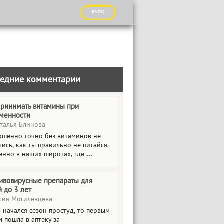
вход
едние комментарии
принимать витамины при
менности
талья Блинова
ршенно точно без витаминов не
ись, как ты правильно не питайся.
енно в наших широтах, где
...
ивовирусные препараты для
й до 3 лет
ия Могилевцева
 начался сезон простуд, то первым
 пошла в аптеку за