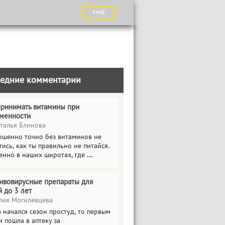
вход
едние комментарии
принимать витамины при
менности
талья Блинова
ршенно точно без витаминов не
ись, как ты правильно не питайся.
енно в наших широтах, где
...
ивовирусные препараты для
й до 3 лет
ия Могилевцева
 начался сезон простуд, то первым
 пошла в аптеку за