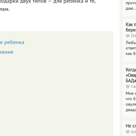
одарки двух типов — для ребенка и те,
прот
даю
.
лям.
Как 
бере
Ол
е ребенка
Любы
отве
жения
как 
Когд
«Ова
БАДа
Св
Мне 
что 
овул
двад
Не с
Jui