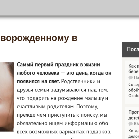
оворожденному в
Посл
Самый первый праздник в жизни
Как 
бере
любого человека — это день, когда он
На
появился на свет.
Родственники и
Сове
друзья семьи задумываются над тем,
обойт
Особ
что подарить на рождение малышу и
счастливым родителям. Поэтому,
Прот
прежде чем приступить к поиску, мы
дете
обязательно ищем информацию обо
Юл
Когда
всех возможных вариантах подарков.
делом