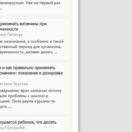
ивовирусным. Уже не первый раз
..
принимать витамины при
менности
еся Петрова
е назначения, а особенно в такой
тственный период для организма,
беременность, должен делать
...
а и как правильно принимать
риамин»: показания и дозировка
етлана Урусова
овариамин врач назначал потому
были проблемы с циклом и
яцией. Пила двумя курсами по
цать
...
лушается ребенок, что делать
cy Fitonyashki