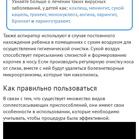
Узнайте больше о лечении таких вирусных
заболеваний, у детей как:
коклюш
,
менингит
,
сухой
кашель
,
трахеит
,
мононуклеоз
,
ангина
,
ларингит
,
бронхит
и
ларинготрахеит
.
Также аспиратор используют в случае постоянного
нахождения ребенка в помещениях с сухим воздухом для
осуществления гигиенической очистки. Сухой воздух
способствует пересыханию слизистой и формированию
корочек в носу. Если производить регулярную очистку носа
от слизи, вместе с ней будут удаляться болезнетворные
микроорганизмы, которые там накопились.
Как правильно пользоваться
В связи с тем, что существует множество видов
соплеотсасывающих приспособлений, они имеют свои
особенности в использовании, которые необходимо
учитывать, чтобы процедура была эффективной.