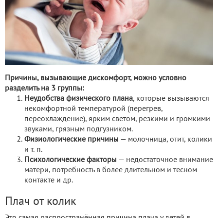
Причины, вызывающие дискомфорт, можно условно
разделить на 3 группы:
Неудобства физического плана
, которые вызываются
некомфортной температурой (перегрев,
переохлаждение), ярким светом, резкими и громкими
звуками, грязным подгузником.
Физиологические причины
— молочница, отит, колики
и т. п.
Психологические факторы
— недостаточное внимание
матери, потребность в более длительном и тесном
контакте и др.
Плач от колик
Это самая распространённая причина плача у детей в