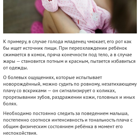
К примеру, в случае голода младенец чмокает, его рот как
бы ищет источник пищи. При переохлаждении ребёнок
сжимается в комок, пряча конечности под тело, а в случае
жары — становится потным и красным, пытается избавиться
от одежды.
О болевых ощущениях, которые испытывает
новорождённый, можно судить по ровному, незатихающему
плачу со вскриками — он сигнализирует о коликах,
прорезывании зубов, раздражении кожи, головных и иных
болях.
Необходимо постоянно следить за поведением малыша,
постепенно соотнося интенсивность и тональность плача с
общим физическим состоянием ребёнка в момент его
неспокойствия.