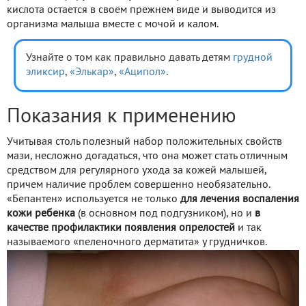
кислота остается в своем прежнем виде и выводится из
организма малыша вместе с мочой и калом.
Узнайте о том как правильно давать детям
грудной
эликсир
,
«Элькар»
,
«Аципол»
.
Показания к применению
Учитывая столь полезный набор положительных свойств
мази, несложно догадаться, что она может стать отличным
средством для регулярного ухода за кожей малышей,
причем наличие проблем совершенно необязательно.
«Бепантен» используется не только
для лечения воспаления
кожи ребенка
(в основном под подгузником), но и
в
качестве профилактики появления опрелостей
и так
называемого «пеленочного дерматита» у грудничков.