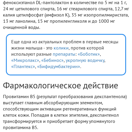
феноксиэтанол DL-пантолактон в количестве по 5 мг на 1 г,
24 мг цетилового спирта, 16 мг стеарилового спирта, 12,7 мг
калия цетилфосфат (амфизол К), 35 мг изопропилмиристата,
13 мг ланолина, 15 мг пропиленгликоля и до 1000 мг
очищенной воды.
Еще одна из актуальных проблем в первые месяцы
жизни малыша - это
колики
, против которой
используют разные
препараты
:
«Боботик»
,
«Микролакс»
,
«Бебинос»
,
укропную водичку
,
«Плантекс»
,
«Бифидумбактерин»
.
Фармакологическое действие
Провитамин В5 (результат преобразования декспантенола)
выступает главным абсорбирующим элементом,
способствующим активации регенеративных функций
клеток кожи. Попадая в клетки эпителия, декспантенол
трансформируется и приобретает форму упомянутого
провитамина В5.