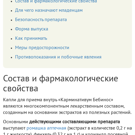
Состав и фармакологические свойства
Для чего назначают младенцам
Безопасность препарата
Форма выпуска
Как принимать
Меры предосторожности
Противопоказания и побочные явления
Состав и фармакологические
свойства
Капли для приема внутрь «Карминативум Бебинос»
являются многокомпонентным лекарственным составом,
созданным на основании экстрактов из полезных растений.
Основными
действующими составляющими препарата
выступают
ромашка аптечная
(экстракт в количестве 0,2 г на
1 г жидкости), фенхель (0,32 г на 1 г) и кориандр посевной