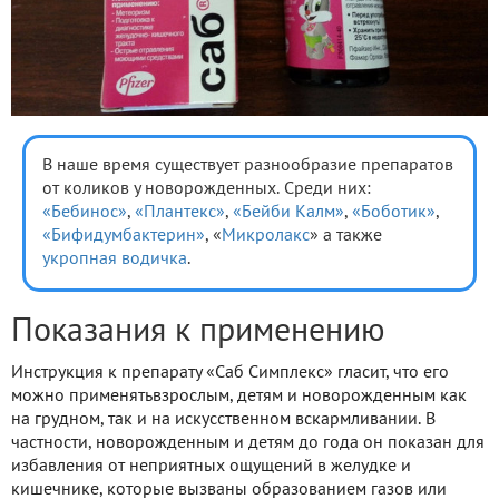
В наше время существует разнообразие препаратов
от коликов у новорожденных. Среди них:
«Бебинос»
,
«Плантекс»
,
«Бейби Калм»
,
«Боботик»
,
«Бифидумбактерин»
, «
Микролакс
» а также
укропная водичка
.
Показания к применению
Инструкция к препарату «Саб Симплекс» гласит, что его
можно применятьвзрослым, детям и новорожденным как
на грудном, так и на искусственном вскармливании. В
частности, новорожденным и детям до года он показан для
избавления от неприятных ощущений в желудке и
кишечнике, которые вызваны образованием газов или