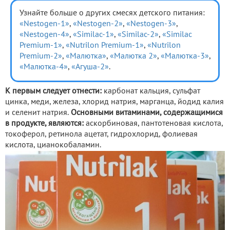
Узнайте больше о других смесях детского питания:
«Nestogen-1»
,
«Nestogen-2»
,
«Nestogen-3»
,
«Nestogen-4»
,
«Similac-1»
,
«Similac-2»
,
«Similac
Premium-1»
,
«Nutrilon Premium-1»
,
«Nutrilon
Premium-2»
,
«Малютка»
,
«Малютка 2»
,
«Малютка-3»
,
«Малютка-4»
,
«Агуша-2»
.
К первым следует отнести:
карбонат кальция, сульфат
цинка, меди, железа, хлорид натрия, марганца, йодид калия
и селенит натрия.
Основными витаминами, содержащимися
в продукте, являются:
аскорбиновая, пантотеновая кислота,
токоферол, ретинола ацетат, гидрохлорид, фолиевая
кислота, цианокобаламин.