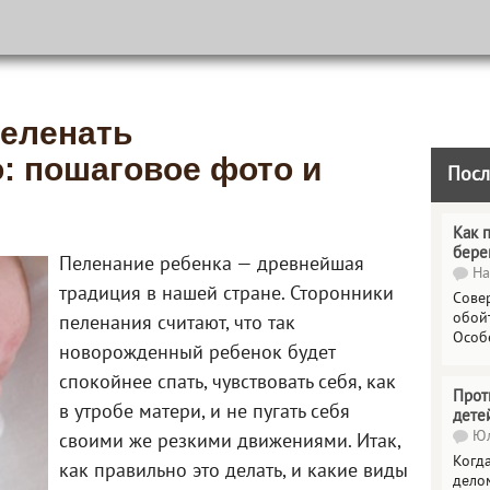
пеленать
: пошаговое фото и
Посл
Как 
бере
Пеленание ребенка — древнейшая
На
традиция в нашей стране. Сторонники
Сове
обойт
пеленания считают, что так
Особ
новорожденный ребенок будет
спокойнее спать, чувствовать себя, как
Прот
в утробе матери, и не пугать себя
дете
Юл
своими же резкими движениями. Итак,
Когда
как правильно это делать, и какие виды
делом