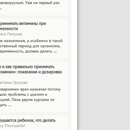
ивовирусным. Уже не первый раз
..
принимать витамины при
менности
еся Петрова
е назначения, а особенно в такой
тственный период для организма,
беременность, должен делать
...
а и как правильно принимать
риамин»: показания и дозировка
етлана Урусова
овариамин врач назначал потому
были проблемы с циклом и
яцией. Пила двумя курсами по
цать
...
лушается ребенок, что делать
cy Fitonyashki