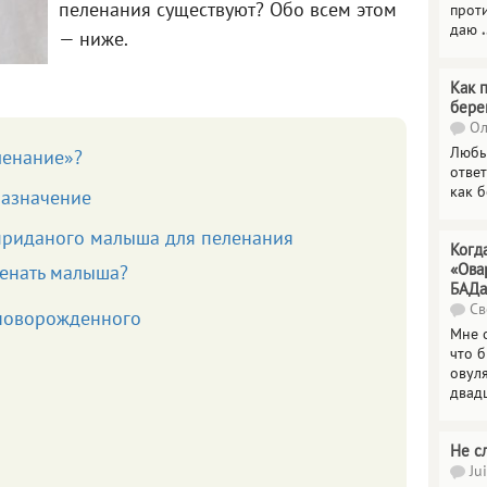
пеленания существуют? Обо всем этом
прот
даю
.
— ниже.
Как 
бере
Ол
Любы
ленание»?
отве
как 
назначение
риданого малыша для пеленания
Когд
«Ова
ленать малыша?
БАДа
Св
 новорожденного
Мне 
что 
овул
двад
Не с
Jui