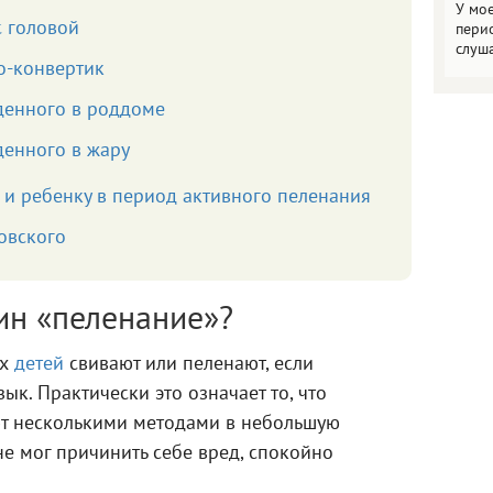
У мо
с головой
пери
слуш
о-конвертик
денного в роддоме
денного в жару
е и ребенку в период активного пеленания
овского
ин «пеленание»?
их
детей
свивают или пеленают, если
ык. Практически это означает то, что
т несколькими методами в небольшую
не мог причинить себе вред, спокойно