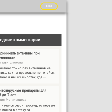
вход
едние комментарии
принимать витамины при
менности
талья Блинова
ршенно точно без витаминов не
ись, как ты правильно не питайся.
енно в наших широтах, где
...
ивовирусные препараты для
й до 3 лет
ия Могилевцева
 начался сезон простуд, то первым
 пошла в аптеку за