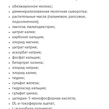
обезжиренное молоко;
деминерализованная молочная сыворотка;
растительные масла (пальмовое, рапсовое,
подсолнечное);
лактоза, мальтодекстрин;
цитрат калия;
карбонат кальция;
хлорид магния;
цитрат натрия;
аскорбат натрия;
фосфат кальция;
битартрат холина;
хлорид натрия;
хлорид калия;
таурин;
сульфат железа;
гидроксид кальция;
сульфат цинка;
цитидин-5-монофосфорная кислота;
DL-a-токоферола ацетат;
L-аскорбила пальмитат;