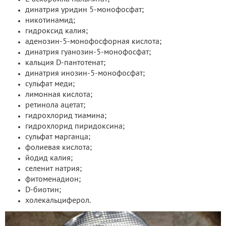
динатрия уридин 5-монофосфат;
никотинамид;
гидроксид калия;
аденозин-5-монофосфорная кислота;
динатрия гуанозин-5-монофосфат;
кальция D-пантотенат;
динатрия инозин-5-монофосфат;
сульфат меди;
лимонная кислота;
ретинола ацетат;
гидрохлорид тиамина;
гидрохлорид пиридоксина;
сульфат марганца;
фолиевая кислота;
йодид калия;
селенит натрия;
фитоменадион;
D-биотин;
холекальциферол.