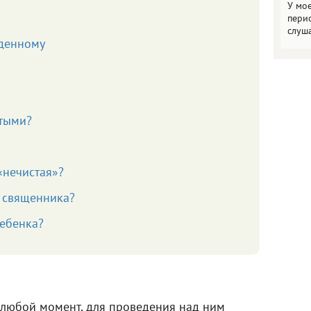
У мо
пери
слуш
денному
ятыми?
«нечистая»?
з священника?
ребенка?
 любой момент, для проведения над ним