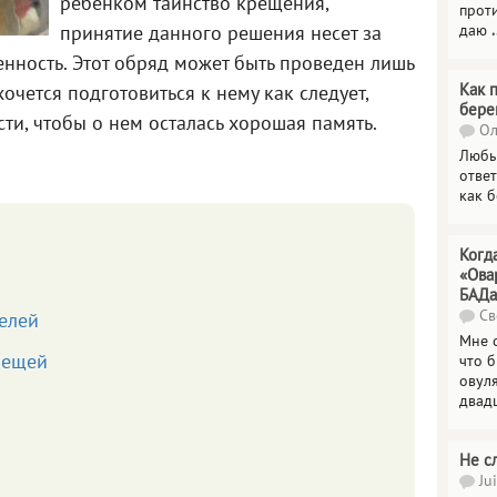
ребенком таинство крещения,
прот
даю
.
принятие данного решения несет за
нность. Этот обряд может быть проведен лишь
Как 
очется подготовиться к нему как следует,
бере
сти, чтобы о нем осталась хорошая память.
Ол
Любы
отве
как 
Когд
«Ова
БАДа
Св
елей
Мне 
вещей
что 
овул
двад
Не с
Jui