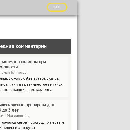
вход
едние комментарии
принимать витамины при
менности
талья Блинова
ршенно точно без витаминов не
ись, как ты правильно не питайся.
енно в наших широтах, где
...
ивовирусные препараты для
й до 3 лет
ия Могилевцева
 начался сезон простуд, то первым
 пошла в аптеку за