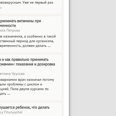
ивовирусным. Уже не первый раз
..
принимать витамины при
менности
еся Петрова
е назначения, а особенно в такой
тственный период для организма,
беременность, должен делать
...
а и как правильно принимать
риамин»: показания и дозировка
етлана Урусова
овариамин врач назначал потому
были проблемы с циклом и
яцией. Пила двумя курсами по
цать
...
лушается ребенок, что делать
cy Fitonyashki