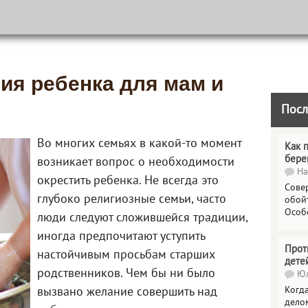
ия ребенка для мам и
Посл
Во многих семьях в какой-то момент
Как 
бере
возникает вопрос о необходимости
На
окрестить ребенка. Не всегда это
Сове
глубоко религиозные семьи, часто
обойт
Особ
люди следуют сложившейся традиции,
иногда предпочитают уступить
Прот
настойчивым просьбам старших
дете
родственников. Чем бы ни было
Юл
Когда
вызвано желание совершить над
делом