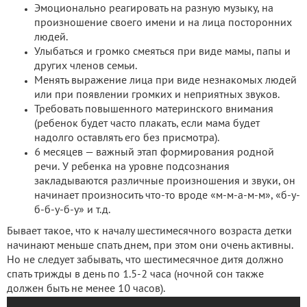
Эмоционально реагировать на разную музыку, на
произношение своего имени и на лица посторонних
людей.
Улыбаться и громко смеяться при виде мамы, папы и
других членов семьи.
Менять выражение лица при виде незнакомых людей
или при появлении громких и неприятных звуков.
Требовать повышенного материнского внимания
(ребенок будет часто плакать, если мама будет
надолго оставлять его без присмотра).
6 месяцев — важный этап формирования родной
речи. У ребенка на уровне подсознания
закладываются различные произношения и звуки, он
начинает произносить что-то вроде «м-м-а-м-м», «б-у-
б-б-у-б-у» и т.д.
Бывает такое, что к началу шестимесячного возраста детки
начинают меньше спать днем, при этом они очень активны.
Но не следует забывать, что шестимесячное дитя должно
спать трижды в день по 1.5-2 часа (ночной сон также
должен быть не менее 10 часов).