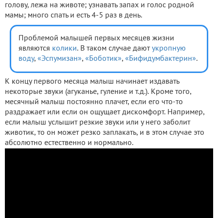
голову, лежа на животе; узнавать запах и голос родной
мамы; много спать и есть 4-5 раз в день.
Проблемой малышей первых месяцев жизни
являются
колики
. В таком случае дают
укропную
воду
,
«Эспумизан»
,
«Боботик»
,
«Бифидумбактерин»
.
К концу первого месяца малыш начинает издавать
некоторые звуки (агуканье, гуление и т.д.). Кроме того,
месячный малыш постоянно плачет, если его что-то
раздражает или если он ощущает дискомфорт. Например,
если малыш услышит резкие звуки или у него заболит
животик, то он может резко заплакать, и в этом случае это
абсолютно естественно и нормально.