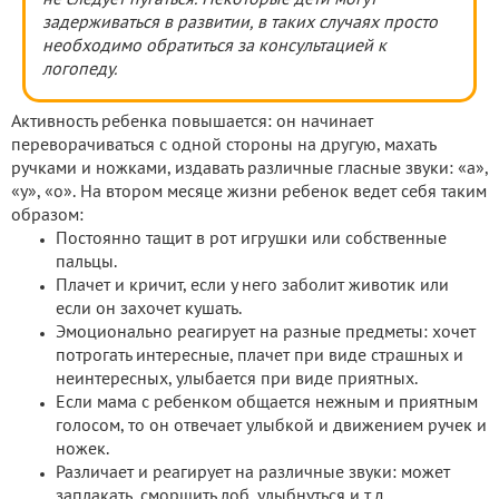
задерживаться в развитии, в таких случаях просто
необходимо обратиться за консультацией к
логопеду.
Активность ребенка повышается: он начинает
переворачиваться с одной стороны на другую, махать
ручками и ножками, издавать различные гласные звуки: «а»,
«у», «о». На втором месяце жизни ребенок ведет себя таким
образом:
Постоянно тащит в рот игрушки или собственные
пальцы.
Плачет и кричит, если у него заболит животик или
если он захочет кушать.
Эмоционально реагирует на разные предметы: хочет
потрогать интересные, плачет при виде страшных и
неинтересных, улыбается при виде приятных.
Если мама с ребенком общается нежным и приятным
голосом, то он отвечает улыбкой и движением ручек и
ножек.
Различает и реагирует на различные звуки: может
заплакать, сморщить лоб, улыбнуться и т.д.