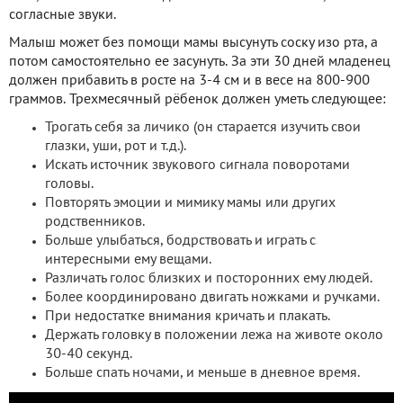
согласные звуки.
Малыш может без помощи мамы высунуть соску изо рта, а
потом самостоятельно ее засунуть. За эти 30 дней младенец
должен прибавить в росте на 3-4 см и в весе на 800-900
граммов. Трехмесячный рёбенок должен уметь следующее:
Трогать себя за личико (он старается изучить свои
глазки, уши, рот и т.д.).
Искать источник звукового сигнала поворотами
головы.
Повторять эмоции и мимику мамы или других
родственников.
Больше улыбаться, бодрствовать и играть с
интересными ему вещами.
Различать голос близких и посторонних ему людей.
Более координировано двигать ножками и ручками.
При недостатке внимания кричать и плакать.
Держать головку в положении лежа на животе около
30-40 секунд.
Больше спать ночами, и меньше в дневное время.