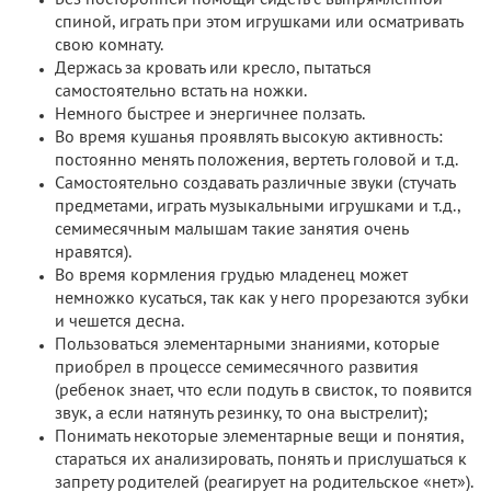
спиной, играть при этом игрушками или осматривать
свою комнату.
Держась за кровать или кресло, пытаться
самостоятельно встать на ножки.
Немного быстрее и энергичнее ползать.
Во время кушанья проявлять высокую активность:
постоянно менять положения, вертеть головой и т.д.
Самостоятельно создавать различные звуки (стучать
предметами, играть музыкальными игрушками и т.д.,
семимесячным малышам такие занятия очень
нравятся).
Во время кормления грудью младенец может
немножко кусаться, так как у него прорезаются зубки
и чешется десна.
Пользоваться элементарными знаниями, которые
приобрел в процессе семимесячного развития
(ребенок знает, что если подуть в свисток, то появится
звук, а если натянуть резинку, то она выстрелит);
Понимать некоторые элементарные вещи и понятия,
стараться их анализировать, понять и прислушаться к
запрету родителей (реагирует на родительское «нет»).