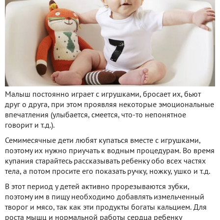
Малыш постоянно играет с игрушками, бросает их, бьют
друг о друга, при этом проявляя некоторые эмоциональные
впечатления (улыбается, смеется, что-то непонятное
говорит и т.д.).
Семимесячные дети любят купаться вместе с игрушками,
поэтому их нужно приучать к водным процедурам. Во время
купания старайтесь рассказывать ребенку обо всех частях
тела, а потом просите его показать ручку, ножку, ушко и т.д.
В этот период у детей активно прорезываются зубки,
поэтому им в пищу необходимо добавлять измельченный
творог и мясо, так как эти продукты богаты кальцием. Для
роста мышц и нормальной работы сердца ребенку