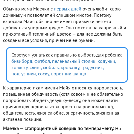
Обычно мама Маечки с
первых дней
очень любит свою
доченьку и позволяет ей слишком многое. Поэтому
взрослая Майя обычно не имеет привычки чего-то
добиваться упорным трудом. Она похожа на капризный и
прихотливый тепличный цветок — для нее должны быть
созданы все условия, причем не ее руками.
Советуем узнать как правильно выбрать для ребенка
бизиборд,
фитбол,
пеленальный столик,
ходунки,
коляску,
слинг,
мобиль,
кроватку,
градусник,
подгузники,
соску,
воротник шанца
К характеристикам имени Майя относятся норовистость,
повышенная обидчивость (хотя совсем и не обязательно
попробовать обидеть девушку-весну, она может найти
причину для недовольства просто на ровном месте),
общительность, жизнелюбие, энергичность, жизненная
активная позиция.
Маечка — стопроцентный холерик по темпераменту.
Но