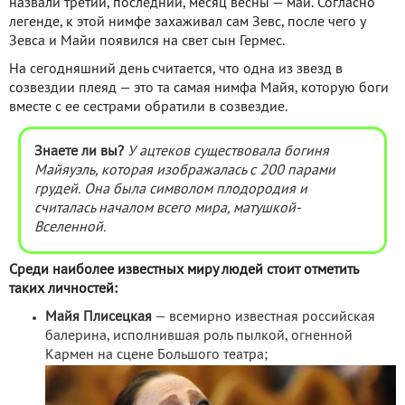
назвали третий, последний, месяц весны — май. Согласно
легенде, к этой нимфе захаживал сам Зевс, после чего у
Зевса и Майи появился на свет сын Гермес.
На
сегодняшний день считается, что одна из звезд в
созвездии плеяд — это та самая нимфа Майя, которую боги
вместе с ее сестрами обратили в созвездие.
Знаете ли вы?
У ацтеков существовала богиня
Майяуэль, которая изображалась с 200 парами
грудей. Она была символом плодородия и
считалась началом всего мира, матушкой-
Вселенной.
Среди наиболее известных миру людей стоит отметить
таких личностей:
Майя Плисецкая
— всемирно известная российская
балерина, исполнившая роль пылкой, огненной
Кармен на сцене Большого театра;