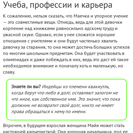
Учеба, профессии и карьера
К сожалению, нельзя сказать, что Маечка и упорное учение
— это совместимые вещи. Отнюдь, ведь для этой девочки
корпение над книжками равносильно адскому труду и
ужасной скуке. Однако, если у нее сложатся хорошие
отношения с учителями и они будут частенько хвалить
девочку за старания, то она может достичь больших успехов
по многим школьным предметам. Она будет участвовать в
олимпиадах и даже побеждать в них, ведь это даст ей такое
необходимое внимание и поначалу хоть и маленькую, но
славу.
Знаете ли вы?
Индейцы из племени квакиутль,
когда берут что-либо в долг, оставляют залогом не
что иное, как собственное имя. Это значит, что пока
должник не возвратит свой долг, никто не имеет
права обращаться к нему по имени.
Впрочем, в будущем взрослая женщина Майя может стать
настоящей карьеристкой. Она хорошая начальница, под ее