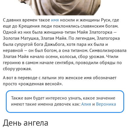
С давних времен такое
имя
носили и женщины Руси, где
еще до Крещения люди поклонялись славянским богам.
Одной из них была женщина-титан Майя Златогорка —
Золотая Матушка, Златая Майя. По легендам, Златогорка
была супругой бога Дажьбога, хотя пара их была и
неравной — он был богом, а она титаном. Символизировала
Златая Майя начало осени, колосья, сбор урожая. Чтили
героиню в самом начале сентября, проводили обряды по
сбору урожая.
А вот в переводе с латыни это женское имя обозначает
просто «рожденная весной».
Также вам будет интересно узнать, какое значение
имеют такие именна девочек как:
Алия
и
Вероника
День ангела