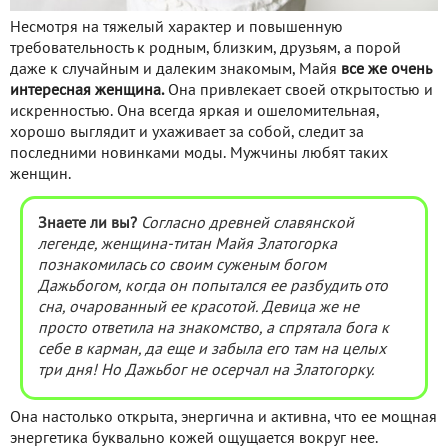
Несмотря на тяжелый характер и повышенную
требовательность к родным, близким, друзьям, а порой
даже к случайным и далеким знакомым, Майя
все же очень
интересная женщина.
Она привлекает своей открытостью и
искренностью. Она всегда яркая и ошеломительная,
хорошо выглядит и ухаживает за собой, следит за
последними новинками моды. Мужчины любят таких
женщин.
Знаете ли вы?
Согласно древней славянской
легенде, женщина-титан Майя Златогорка
познакомилась со своим суженым богом
Дажьбогом, когда он попытался ее разбудить ото
сна, очарованный ее красотой. Девица же не
просто ответила на знакомство, а спрятала бога к
себе в карман, да еще и забыла его там на целых
три дня! Но Дажьбог не осерчал на Златогорку.
Она настолько открыта, энергична и активна, что ее мощная
энергетика буквально кожей ощущается вокруг нее.