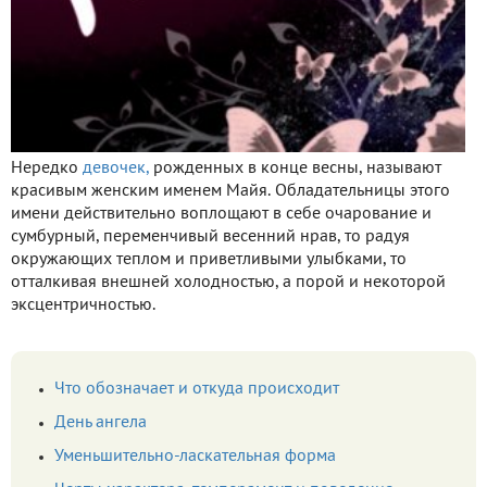
Нередко
девочек,
рожденных в конце весны, называют
красивым женским именем Майя. Обладательницы этого
имени действительно воплощают в себе очарование и
сумбурный, переменчивый весенний нрав, то радуя
окружающих теплом и приветливыми улыбками, то
отталкивая внешней холодностью, а порой и некоторой
эксцентричностью.
Что обозначает и откуда происходит
День ангела
Уменьшительно-ласкательная форма