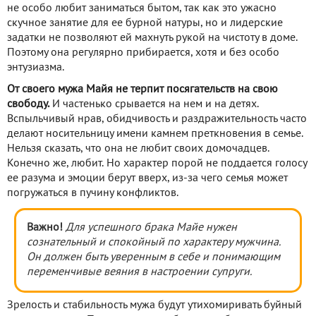
не особо любит заниматься бытом, так как это ужасно
скучное занятие для ее бурной натуры, но и лидерские
задатки не позволяют ей махнуть рукой на чистоту в доме.
Поэтому она регулярно прибирается, хотя и без особо
энтузиазма.
От своего мужа Майя не терпит посягательств на свою
свободу.
И частенько срывается на нем и на детях.
Вспыльчивый нрав, обидчивость и раздражительность часто
делают носительницу имени камнем преткновения в семье.
Нельзя сказать, что она не любит своих домочадцев.
Конечно же, любит. Но характер порой не поддается голосу
ее разума и эмоции берут вверх, из-за чего семья может
погружаться в пучину конфликтов.
Важно!
Для успешного брака Майе нужен
сознательный и спокойный по характеру мужчина.
Он должен быть уверенным в себе и понимающим
переменчивые веяния в настроении супруги.
Зрелость и стабильность мужа будут утихомиривать буйный