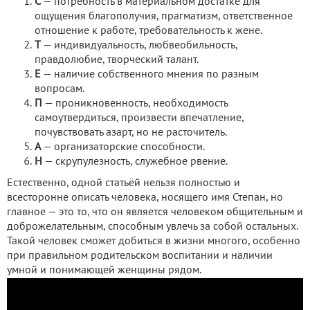
С
— потребность в материальном достатке для
ощущения благополучия, прагматизм, ответственное
отношение к работе, требовательность к жене.
Т
— индивидуальность, любвеобильность,
правдолюбие, творческий талант.
Е
— наличие собственного мнения по разным
вопросам.
П
— проникновенность, необходимость
самоутвердиться, произвести впечатление,
почувствовать азарт, но не расточитель.
А
— организаторские способности.
Н
— скрупулезность, служебное рвение.
Естественно, одной статьёй нельзя полностью и
всесторонне описать человека, носящего имя Степан, но
главное — это то, что он является человеком общительным и
доброжелательным, способным увлечь за собой остальных.
Такой человек сможет добиться в жизни многого, особенно
при правильном родительском воспитании и наличии
умной и понимающей женщины рядом.