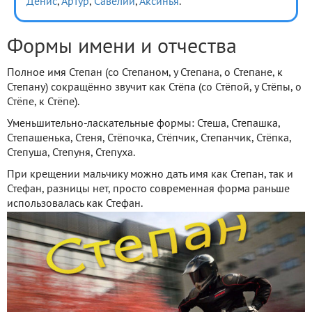
Денис
,
Артур
,
Савелий
,
Аксинья
.
Формы имени и отчества
Полное имя Степан (со Степаном, у Степана, о Степане, к
Степану) сокращённо звучит как Стёпа (со Стёпой, у Стёпы, о
Стёпе, к Стёпе).
Уменьшительно-ласкательные формы: Стеша, Степашка,
Степашенька, Стеня, Стёпочка, Стёпчик, Степанчик, Стёпка,
Степуша, Степуня, Степуха.
При крещении мальчику можно дать имя как Степан, так и
Стефан, разницы нет, просто современная форма раньше
использовалась как Стефан.