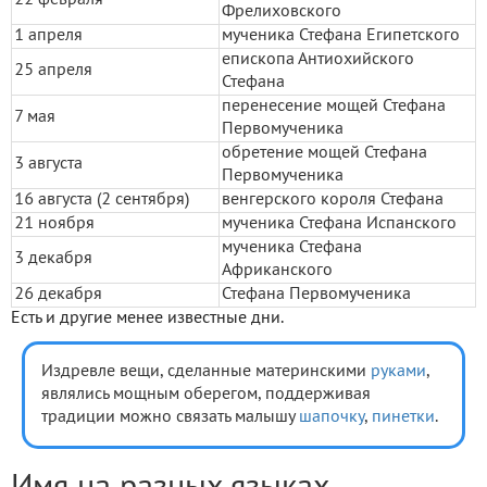
Фрелиховского
1 апреля
мученика Стефана Египетского
епископа Антиохийского
25 апреля
Стефана
перенесение мощей Стефана
7 мая
Первомученика
обретение мощей Стефана
3 августа
Первомученика
16 августа (2 сентября)
венгерского короля Стефана
21 ноября
мученика Стефана Испанского
мученика Стефана
3 декабря
Африканского
26 декабря
Стефана Первомученика
Есть и другие менее известные дни.
Издревле вещи, сделанные материнскими
руками
,
являлись мощным оберегом, поддерживая
традиции можно связать малышу
шапочку
,
пинетки
.