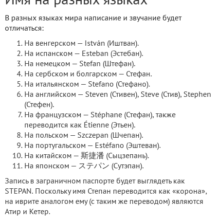
Имя на разных языках
В разных языках мира написание и звучание будет
отличаться:
На венгерском — István (Иштван).
На испанском — Esteban (Эстебан).
На немецком — Stefan (Штефан).
На сербском и болгарском — Стефан.
На итальянском — Stefano (Стефано).
На английском — Steven (Стивен), Steve (Стив), Stephen
(Стефен).
На французском — Stéphane (Стефан), также
переводится как Étienne (Этьен).
На польском — Szczepan (Шчепан).
На португальском — Estéfano (Эштеван).
На китайском — 斯捷潘 (Сыцзепань).
На японском — ステパン (Сутэпан).
Запись в заграничном паспорте будет выглядеть как
STEPAN. Поскольку имя Степан переводится как «корона»,
на иврите аналогом ему (с таким же переводом) являются
Атир и Кетер.