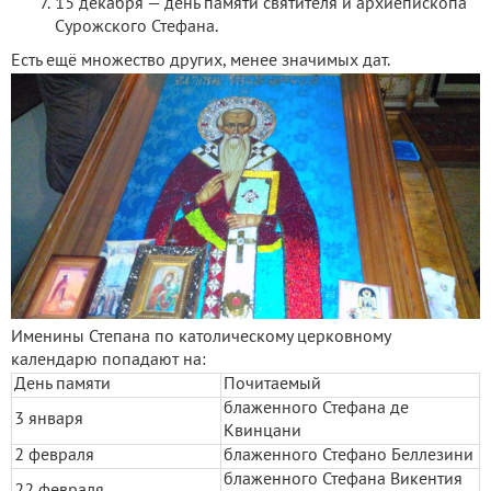
15 декабря — день памяти святителя и архиепископа
Сурожского Стефана.
Есть ещё множество других, менее значимых дат.
Именины Степана по католическому церковному
календарю попадают на:
День памяти
Почитаемый
блаженного Стефана де
3 января
Квинцани
2 февраля
блаженного Стефано Беллезини
блаженного Стефана Викентия
22 февраля