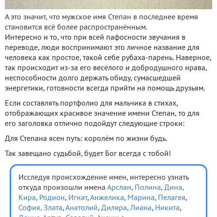
А это значит, что мужское имя Степан в последнее время
становится всё более распространённым.
Интересно и то, что при всей пафосности звучания в
переводе, люди воспринимают это личное название для
человека как простое, такой себе рубаха-парень. Наверное,
так происходит из-за его весёлого и добродушного нрава,
неспособности долго держать обиду, сумасшедшей
энергетики, готовности всегда прийти на помощь друзьям.
Если составлять портфолио для мальчика в стихах,
отображающих красивое значение имени Степан, то для
его заголовка отлично подойдут следующие строки:
Для Степана ясен путь: королём по жизни будь.
Так завещано судьбой, будет Бог всегда с тобой!
Исследуя происхождение имен, интересно узнать
откуда произошли имена
Арслан
,
Полина
,
Дина
,
Кира
,
Родион
,
Игнат
,
Анжелика
,
Марина
,
Пелагея
,
София,
Злата
,
Анатолий
,
Диляра
,
Лиана
,
Никита
,