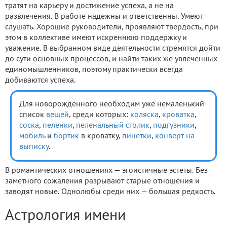
тратят на карьеру и достижение успеха, а не на
развлечения. В работе надежны и ответственны. Умеют
слушать. Хорошие руководители, проявляют твердость, при
этом в коллективе имеют искреннюю поддержку и
уважение. В выбранном виде деятельности стремятся дойти
до сути основных процессов, и найти таких же увлеченных
единомышленников, поэтому практически всегда
добиваются успеха.
Для новорожденного необходим уже немаленький
список
вещей
, среди которых:
коляска
,
кроватка
,
соска
,
пеленки
,
пеленальный столик
,
подгузники
,
мобиль
и
бортик
в кроватку,
пинетки
,
конверт на
выписку
.
В романтических отношениях — эгоистичные эстеты. Без
заметного сожаления разрывают старые отношения и
заводят новые. Однолюбы среди них — большая редкость.
Астрология имени