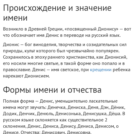
Происхождение и значение
имени
Возникло в Древней Греции, «посвященный Дионису» — вот
что обозначает имя Денис в переводе на русский язык.
Дионис — бог виноделия, творчества и созидательных сил
природы, культ которого был чрезвычайно популярен.
Сохранилось в эпоху раннего христианства, как Дионисий,
его носили многие святые, в такой форме оно попало и в
православие. Денис — имя светское, при
крещении
ребенка
нарекают Дионисием.
Формы имени и отчества
Полная форма — Денис, уменьшительно ласкательные
имена могут звучать: Денечка, Дениска, Деня, Дэн, Дёник,
Додик, Денчик, Денюль, Денисонька, Денисушка, Дёша. В
русском языке склоняется как существительное 2
склонения, Денис, Дениса, Денису, Дениса, Денисом, о
Денисе. Отчества: Денисович, Денисовна.