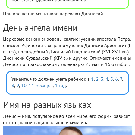
последнее уделом простолюдинов.
При крещении мальчиков нарекают Дионисий.
День ангела имени
Церковью канонизированы святые: ученик апостола Петра,
епископ Афинский священномученик Донисий Ареопагит (I
в. н.э.), преподобный Дионисий Радонежский (XVI-XVII вв.)
Дионисий Суздальский (XIV в.) и другие. Отмечают именины
Дениса по православному календарю 25 мая и 16 октября.
Узнайте, что должен уметь ребенок в
1
,
2
,
3
,
4
,
5
,
6
,
7
,
8
,
9
,
10
,
11 месяцев
,
1 год
.
Имя на разных языках
Денис — имя, популярное во всем мире, его формы зависят
от того, какой национальности мужчина.