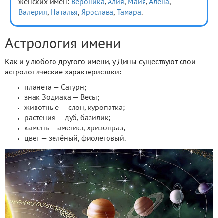
женских имен:
Вероника
,
Алия
,
Майя
,
Алёна
,
Валерия
,
Наталья
,
Ярослава
,
Тамара
.
Астрология имени
Как и у любого другого имени, у Дины существуют свои
астрологические характеристики:
планета — Сатурн;
знак Зодиака — Весы;
животные — слон, куропатка;
растения — дуб, базилик;
камень — аметист, хризопраз;
цвет — зелёный, фиолетовый.