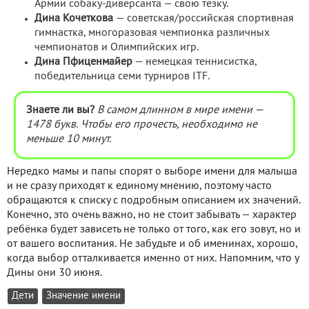
Армии собаку-диверсанта — свою тёзку.
Дина Кочеткова
— советская/российская спортивная
гимнастка, многоразовая чемпионка различных
чемпионатов и Олимпийских игр.
Дина Пфиценмайер
— немецкая теннисистка,
победительница семи турниров ITF.
Знаете ли вы?
В самом длинном в мире имени —
1478 букв. Чтобы его прочесть, необходимо не
меньше 10 минут.
Нередко мамы и папы спорят о выборе имени для малыша
и не сразу приходят к единому мнению, поэтому часто
обращаются к списку с подробным описанием их значений.
Конечно, это очень важно, но не стоит забывать — характер
ребёнка будет зависеть не только от того, как его зовут, но и
от вашего воспитания. Не забудьте и об именинах, хорошо,
когда выбор отталкивается именно от них. Напомним, что у
Дины они 30 июня.
Дети
Значение имени