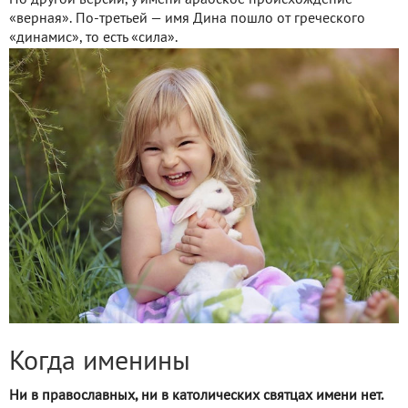
По другой версии, у имени арабское происхождение —
«верная». По-третьей — имя Дина пошло от греческого
«динамис», то есть «сила».
Когда именины
Ни в православных, ни в католических святцах имени нет.