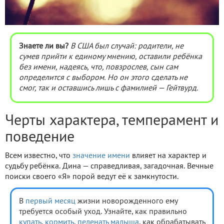
Знаете ли вы?
В США был случай: родители, не
сумев прийти к единому мнению, оставили ребёнка
без имени, надеясь, что, повзрослев, сын сам
определится с выбором. Но он этого сделать не
смог, так и оставшись лишь с фамилией — Гейтвурд.
Черты характера, темперамент и
поведение
Всем известно, что
значение имени
влияет на характер и
судьбу ребёнка. Дина — справедливая, загадочная. Вечные
поиски своего «Я» порой ведут её к замкнутости.
В
первый месяц
жизни новорожденного ему
требуется особый уход. Узнайте, как правильно
купать
,
кормить
,
пеленать малыша
, как обрабатывать