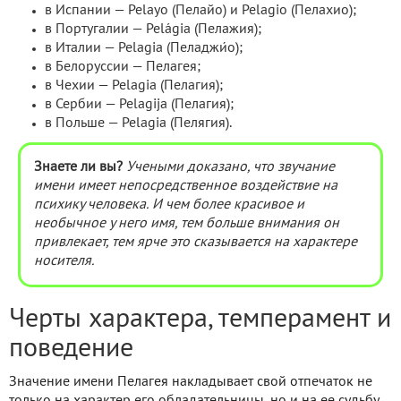
в Испании — Pelayo (Пелайо) и Pelagio (Пелахио);
в Португалии — Pelágia (Пелажия);
в Италии — Pelagia (Пеладжи́о);
в Белоруссии — Пелагея;
в Чехии — Pelagia (Пелагия);
в Сербии — Pelagija (Пелагия);
в Польше — Pelagia (Пелягия).
Знаете ли вы?
Учеными доказано, что звучание
имени имеет непосредственное воздействие на
психику человека. И чем более красивое и
необычное у него имя, тем больше внимания он
привлекает, тем ярче это сказывается на характере
носителя.
Черты характера, темперамент и
поведение
Значение имени Пелагея накладывает свой отпечаток не