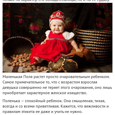
только на характер его обладательницы, но и на ее судьбу.
Маленькая Поля растет просто очаровательным ребенком.
Самое примечательное то, что с возрастом взрослая
девушка совершенно не теряет этого очарования, оно лишь
приобретает характерное женское изящество.
Поленька — спокойный ребенок. Она смышленая, тихая,
всегда и со всеми приветливая. Кажется, что вежливости и
правилам этикета ее даже и учить не нужно.