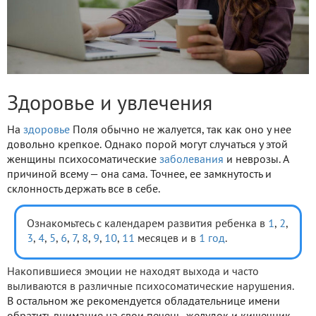
Здоровье и увлечения
На
здоровье
Поля обычно не жалуется, так как оно у нее
довольно крепкое. Однако порой могут случаться у этой
женщины психосоматические
заболевания
и неврозы. А
причиной всему — она сама. Точнее, ее замкнутость и
склонность держать все в себе.
Ознакомьтесь с календарем развития ребенка в
1
,
2
,
3
,
4
,
5
,
6
,
7
,
8
,
9
,
10
,
11
месяцев и в
1 год
.
Накопившиеся эмоции не находят выхода и часто
выливаются в различные психосоматические нарушения.
В остальном же рекомендуется обладательнице имени