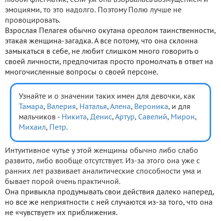
любой флегматик, если уж она взорвалась возмущением и
эмоциями, то это надолго. Поэтому Полю лучше не
провоцировать.
Взрослая Пелагея обычно окутана ореолом таинственности,
этакая женщина-загадка. А все потому, что она склонна
замыкаться в себе, не любит слишком много говорить о
своей личности, предпочитая просто промолчать в ответ на
многочисленные вопросы о своей персоне.
Узнайте и о значении таких имен для девочки, как
Тамара
,
Валерия
,
Наталья
,
Алена
,
Вероника
, и для
мальчиков -
Никита
,
Денис
,
Артур
,
Савелий
,
Мирон
,
Михаил
,
Петр
.
Интуитивное чутье у этой женщины обычно либо слабо
развито, либо вообще отсутствует. Из-за этого она уже с
ранних лет развивает аналитические способности ума и
бывает порой очень практичной.
Она привыкла продумывать свои действия далеко наперед,
но все же неприятности с ней случаются из-за того, что она
не «чувствует» их приближения.