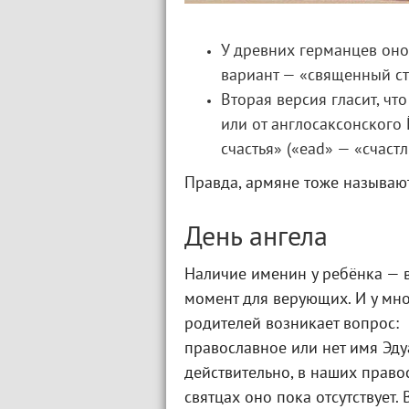
У древних германцев оно
вариант — «священный стр
Вторая версия гласит, чт
или от англосаксонского 
счастья» («ead» — «счаст
Правда, армяне тоже называют
День ангела
Наличие именин у ребёнка —
момент для верующих. И у мн
родителей возникает вопрос:
православное или нет имя Эду
действительно, в наших прав
святцах оно пока отсутствует.