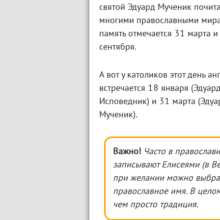
святой Эдуард Мученик почита
многими православными мира
память отмечается 31 марта и
сентября.
А вот у католиков этот день ан
встречается 18 января (Эдуар
Исповедник) и 31 марта (Эдуа
Мученик).
Важно!
Часто в православ
записывают Елисеями (в Ве
при желании можно выбра
православное имя. В целом
чем просто традиция.