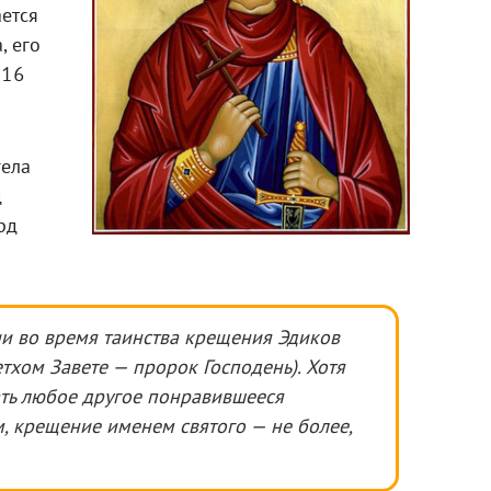
ется
, его
 16
гела
д
рд
ии во время таинства крещения Эдиков
тхом Завете — пророк Господень). Хотя
ть любое другое понравившееся
, крещение именем святого — не более,