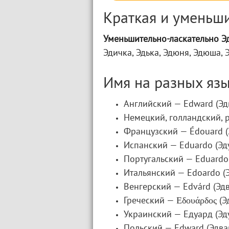
Краткая и уменьш
Уменьшительно-ласкательно Э
Эдичка, Эдька, Эдюня, Эдюша, 
Имя на разных яз
Английский — Edward (Эдва
Немецкий, голландский, 
Французский — Édouard (
Испанский — Eduardo (Эд
Португальский — Eduardo (
Итальянский — Edoardo (Э
Венгерский — Edvárd (Эдв
Греческий — Εδουάρδος (Э
Украинский — Едуард (Эд
Польский — Edward (Эдвар