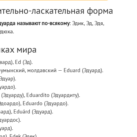
ительно-ласкательная форма
дуарда называют по-всякому
: Эдик, Эд, Эдя,
Эдюха.
ыках мира
рд), Ed (Эд).
румынский, молдавский — Eduard (Эдуард).
Эдуар).
уардо).
Эдуарду), Eduardito (Эдуардиту).
доардо), Eduardo (Эдуардо).
ард), Eduárd (Эдуард).
дуардос).
уард).
д), Edek (Эдек).