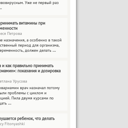
ивовирусным. Уже не первый раз
..
принимать витамины при
менности
еся Петрова
е назначения, а особенно в такой
тственный период для организма,
беременность, должен делать
...
а и как правильно принимать
риамин»: показания и дозировка
етлана Урусова
овариамин врач назначал потому
были проблемы с циклом и
яцией. Пила двумя курсами по
цать
...
лушается ребенок, что делать
cy Fitonyashki