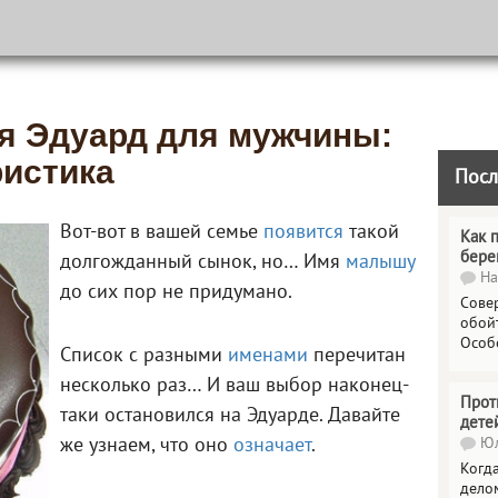
мя Эдуард для мужчины:
ристика
Посл
Вот-вот в вашей семье
появится
такой
Как 
бере
долгожданный сынок, но… Имя
малышу
На
до сих пор не придумано.
Сове
обойт
Особ
Список с разными
именами
перечитан
несколько раз… И ваш выбор наконец-
Прот
таки остановился на Эдуарде. Давайте
дете
же узнаем, что оно
означает
.
Юл
Когда
делом