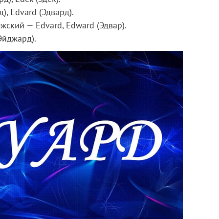
), Edvard (Эдвард).
жский — Edvard, Edward (Эдвар).
Эйджард).