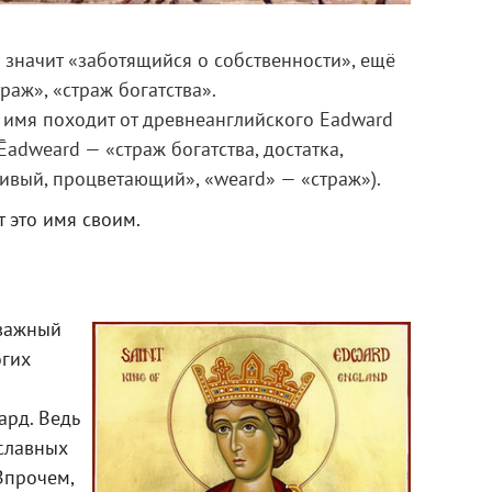
 значит «заботящийся о собственности», ещё
аж», «страж богатства».
о имя походит от древнеанглийского Eadward
Ēadweard — «страж богатства, достатка,
ливый, процветающий», «weard» — «страж»).
 это имя своим.
 важный
огих
ард. Ведь
ославных
 Впрочем,