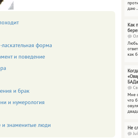
прот
даю
.
 походит
Как 
бере
Ол
Любы
-ласкательная форма
отве
как 
амент и поведение
ера
Когд
«Ова
БАДа
Св
ения и брак
Мне 
что 
ени и нумерология
овул
двад
е и знаменитые люди
Не с
Jui