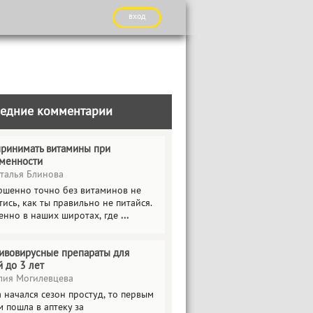
вход
едние комментарии
принимать витамины при
менности
талья Блинова
ршенно точно без витаминов не
ись, как ты правильно не питайся.
енно в наших широтах, где
...
ивовирусные препараты для
й до 3 лет
ия Могилевцева
 начался сезон простуд, то первым
 пошла в аптеку за