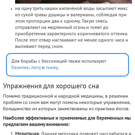
на одну треть чашки кипячёной воды засыпают микс
из сухой травы душицы и валерианы, соблюдая при
этом пропорции два к одному. Такую смесь
отправляют на медленный огонь и томят до
приобретения характерного коричневатого оттенка.
После этот отвар настаивают не менее одного часа и
выпивают перед сном.
Для борьбы с бессоницей также используют
базилик
,
липу
и
тыкву
.
Упражнения для хорошего сна
Помимо традиционной и народной медицины, в решении
проблем со сном вам могут помочь некоторые упражнения,
большинство из которых заимствованы из практики йогов.
Наиболее эффективные и приемлемые для беременных мы
предлагаем вашему вниманию:
Медитация.
Данная методика поможет расслабиться и