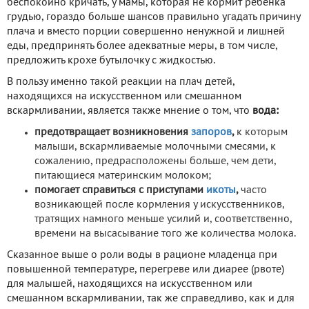
беспокойно кричать, у мамы, которая не кормит ребёнка
грудью, гораздо больше шансов правильно угадать причину
плача и вместо порции совершенно ненужной и лишней
еды, предпринять более адекватные меры, в том числе,
предложить крохе бутылочку с жидкостью.
В пользу именно такой реакции на плач детей,
находящихся на искусственном или смешанном
вскармливании, является также мнение о том, что
вода:
предотвращает возникновения
запоров
,
к которым
малыши, вскармливаемые молочными смесями, к
сожалению, предрасположены больше, чем дети,
питающиеся материнским молоком;
помогает справиться с приступами
икоты
,
часто
возникающей после кормления у искусственников,
тратящих намного меньше усилий и, соответственно,
времени на высасывание того же количества молока.
Сказанное выше о роли воды в рационе младенца при
повышенной температуре, перегреве или диарее (рвоте)
для малышей, находящихся на искусственном или
смешанном вскармливании, так же справедливо, как и для