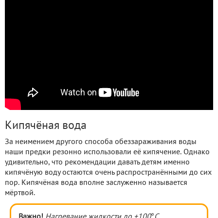
Кипячёная вода
За неимением другого способа обеззараживания воды
наши предки резонно использовали её кипячение. Однако
удивительно, что рекомендации давать детям именно
кипячёную воду остаются очень распространёнными до сих
пор. Кипячёная вода вполне заслуженно называется
мёртвой.
Важно!
Нагревание жидкости до +100
°
С,