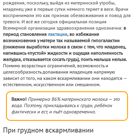
рождения, поскольку, выйдя из материнской утробы,
младенец уже в первые сутки немного теряет в весе. Врачи
воспринимали это как признак обезвоживания и повод для
тревоги. И всё же сегодня официальная позиция
Всемирной организации здравоохранения однозначна:
в
период становления
лактации
, во избежание
возникновения у матери так называемой гипогалактии
(снижения выработки молока в связи с тем, что младенец,
напившись «пустой» жидкости и ощущая наполненность
желудка, отказывается сосать грудь), поить малыша нельзя.
Помимо возрастных ограничений, возможность и
целесообразность допаивания младенцев напрямую
зависит от того, на каком вскармливании они находятся —
естественном, искусственном или смешанном.
Важно!
Примерно 86% материнского молока — это
вода. Поэтому, прикладываясь к груди, ребёнок
фактически и ест, и пьёт одновременно.
При грудном вскармливании