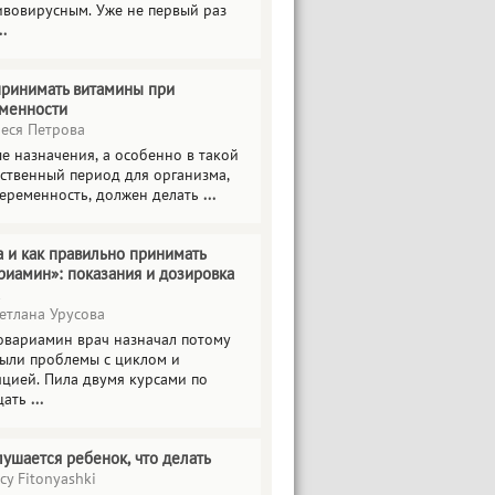
ивовирусным. Уже не первый раз
..
принимать витамины при
менности
еся Петрова
е назначения, а особенно в такой
тственный период для организма,
беременность, должен делать
...
а и как правильно принимать
риамин»: показания и дозировка
етлана Урусова
овариамин врач назначал потому
были проблемы с циклом и
яцией. Пила двумя курсами по
цать
...
лушается ребенок, что делать
cy Fitonyashki