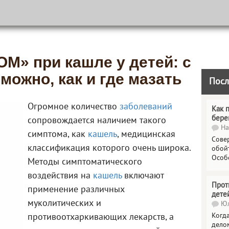
М» при кашле у детей: с
 можно, как и где мазать
Посл
Огромное количество
заболеваний
Как 
бере
сопровождается наличием такого
На
симптома, как
кашель
, медицинская
Сове
классификация которого очень широка.
обойт
Особ
Методы симптоматического
воздействия на
кашель
включают
Прот
применение различных
дете
муколитических и
Юл
Когда
противоотхаркивающих лекарств, а
делом