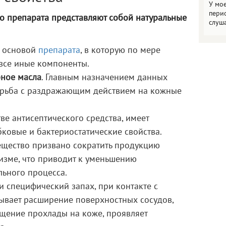
У мо
пери
о препарата представляют собой натуральные
слуш
я основой
препарата
, в которую по мере
все иные компоненты.
рное масла
. Главным назначением данных
орьба с раздражающим действием на кожные
тве антисептического средства, имеет
овые и бактериостатические свойства.
ещество призвано сократить продукцию
изме, что приводит к уменьшению
ьного процесса.
и специфический запах, при контакте с
вает расширение поверхностных сосудов,
щение прохлады на коже, проявляет