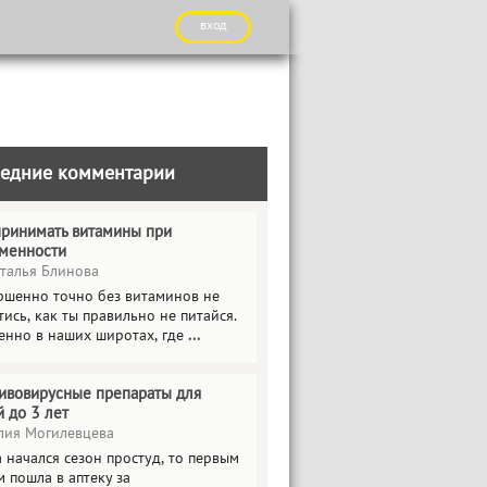
вход
едние комментарии
принимать витамины при
менности
талья Блинова
ршенно точно без витаминов не
ись, как ты правильно не питайся.
енно в наших широтах, где
...
ивовирусные препараты для
й до 3 лет
ия Могилевцева
 начался сезон простуд, то первым
 пошла в аптеку за