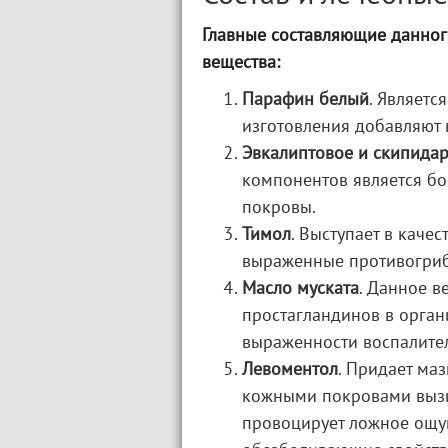
Главные составляющие данног
вещества:
Парафин белый
. Являетс
изготовления добавляют 
Эвкалиптовое и скипида
компонентов является б
покровы.
Тимол
. Выступает в качес
выраженные противогрибк
Масло муската
. Данное в
простагландинов в орган
выраженности воспалител
Левоментол
. Придает маз
кожными покровами вызы
провоцирует ложное ощу