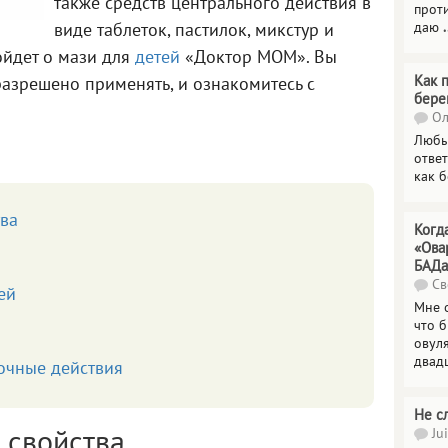
также средств центрального действия в
прот
даю
.
виде таблеток, пастилок, микстур и
ойдет о мази для
детей
«Доктор МОМ». Вы
Как 
 разрешено применять, и ознакомитесь с
бере
Ол
Любы
отве
как 
тва
Когд
«Ова
БАДа
Св
ей
Мне 
что 
овул
двад
очные действия
Не с
Jui
 свойства