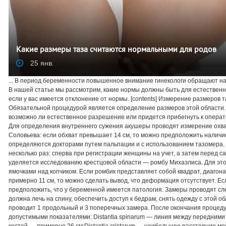
Какие размеры таза считаются нормальными для родов
25 янв.
... В период беременности повышенное внимание гинекологи обращают н
В нашей статье мы рассмотрим, какие нормы должны быть для естественных
если у вас имеется отклонение от нормы. [contents] Измерение размеров 
Обязательной процедурой является определение размеров этой области.
возможно ли естественное разрешение или придется прибегнуть к операт
Для определения внутреннего сужения акушеры проводят измерение охва
Соловьева: если обхват превышает 14 см, то можно предположить наличие
определяются докторами путем пальпации и с использованием тазомера.
несколько раз: сперва при регистрации женщины на учет, а затем перед 
уделяется исследованию крестцовой области — ромбу Михаэлиса. Для эт
ямочками над копчиком. Если ромбик представляет собой квадрат, диагон
примерно 11 см, то можно сделать вывод, что деформация отсутствует. Ес
предположить, что у беременной имеется патология. Замеры проводят 
должна лечь на спину, обеспечить доступ к бедрам, снять одежду с этой о
проводит 1 продольный и 3 поперечных замера. После окончания процед
допустимыми показателями: Distantia spinarum — линия между передним