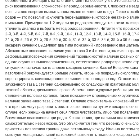
беременности Женщин с патологией ставят на особый учет. Это связано с
риск возникновения сложностей в период беременности. Сложности в веде
очень важно вовремя выявить аномальное положение плода. Также с особ
родов — это позволит исключить перенашивание, которое негативно вли
и малыша. Примерно за 1-2 недели до родов рекомендуется госпитализи
уточнить диагноз и выбрать метод родоразрешения. Читайте что происход
2-й, 3-й, 4-й, 5-й, 6-й, 7-й, 8-й, 9-й, 10-й, 11-й, 12-й, 13-й, 14-й, 15-й, 16-й, 17
24-й, 25-й, 26-й, 27-й, 28-й, 29-й, 30-й, 31-й, 32-й, 33-й, 34-й, 35-й и 36-й
кесареву сечению Выделяют два типа показаний к проведению вмешательс
Абсолютные показания: наличие узкого таза 3 и 4 степени;наличие выраж
деформации;повреждения сочленений тазовых костей;наличие костных оп
одного случая из вышеперечисленных, естественное родоразрешение стр
ситуациях назначается плановое кесарево сечение. Важно! Во время схв
патологией рекомендуется больше лежать, чтобы не повредить околоплодн
спровоцировать слишком раннее излияние околоплодных вод. Относител
зауженного таза 1 степени одновременно со следующими факторами: бо
тазовой области;превышение сроков беременности;удушье ребенка;мато
отклонения половых органов. Также показанием к проведению хирургичес
наличие зауженного таза 2 степени. Отличие относительных показаний от
что при них могут разрешить рожать естественным путем и кесарево сече
случае, если женщина начнет себя плохо чувствовать, либо при появлени
Возможные осложнения при родах К сожалению, при наличии анатомически
самостоятельно невозможно. Это объясняется тем, что ребенку очень сло
привести к появлению травм и даже летальному исходу. Именно по этим 
советуют женщинам с такой патологией выполнять плановое кесарево сече