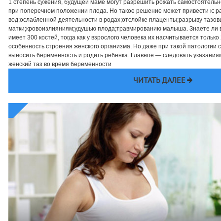
1 степень сужения, будущей маме могут разрешить рожать самостоятельн
при поперечном положении плода. Но такое решение может привести к: 
вод;ослабленной деятельности в родах;отслойке плаценты;разрыву тазов
матки;кровоизлияниям;удушью плода;травмированию малыша. Знаете ли
имеет 300 костей, тогда как у взрослого человека их насчитывается тольк
особенность строения женского организма. Но даже при такой патологии
выносить беременность и родить ребенка. Главное — следовать указаниям
женский таз во время беременности
ЧИТАТЬ ДАЛЕЕ