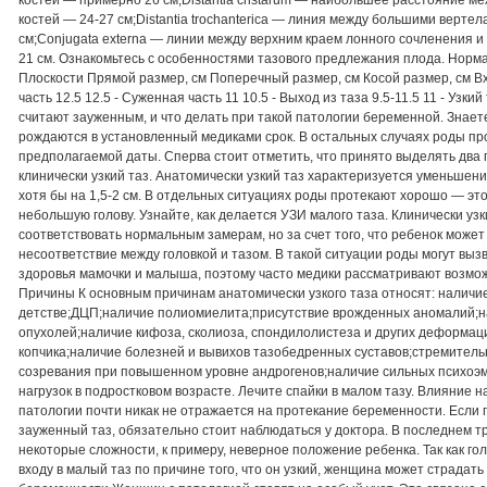
костей — примерно 26 см;Distantia cristarum — наибольшее расстояние 
костей — 24-27 см;Distantia trochanterica — линия между большими верте
см;Conjugata externa — линии между верхним краем лонного сочленения и
21 см. Ознакомьтесь с особенностями тазового предлежания плода. Нор
Плоскости Прямой размер, см Поперечный размер, см Косой размер, см Вх
часть 12.5 12.5 - Суженная часть 11 10.5 - Выход из таза 9.5-11.5 11 - Узкий
считают зауженным, и что делать при такой патологии беременной. Знает
рождаются в установленный медиками срок. В остальных случаях роды пр
предполагаемой даты. Сперва стоит отметить, что принято выделять два
клинически узкий таз. Анатомически узкий таз характеризуется уменьшен
хотя бы на 1,5-2 см. В отдельных ситуациях роды протекают хорошо — эт
небольшую голову. Узнайте, как делается УЗИ малого таза. Клинически уз
соответствовать нормальным замерам, но за счет того, что ребенок может 
несоответствие между головкой и тазом. В такой ситуации роды могут выз
здоровья мамочки и малыша, поэтому часто медики рассматривают возмо
Причины К основным причинам анатомически узкого таза относят: наличи
детстве;ДЦП;наличие полиомиелита;присутствие врожденных аномалий;н
опухолей;наличие кифоза, сколиоза, спондилолистеза и других деформац
копчика;наличие болезней и вывихов тазобедренных суставов;стремитель
созревания при повышенном уровне андрогенов;наличие сильных психоэ
нагрузок в подростковом возрасте. Лечите спайки в малом тазу. Влияние
патологии почти никак не отражается на протекание беременности. Если 
зауженный таз, обязательно стоит наблюдаться у доктора. В последнем т
некоторые сложности, к примеру, неверное положение ребенка. Так как го
входу в малый таз по причине того, что он узкий, женщина может страдат