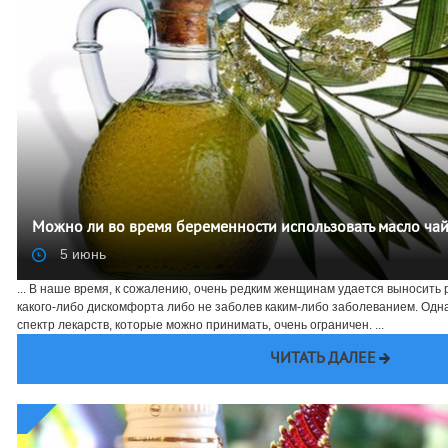
Можно ли во время беременности использовать масло ча
5 июнь
... В наше время, к сожалению, очень редким женщинам удается выносить 
какого-либо дискомфорта либо не заболев каким-либо заболеванием. Одн
спектр лекарств, которые можно принимать, очень ограничен. ...
ЧИТАТЬ ДАЛЕЕ