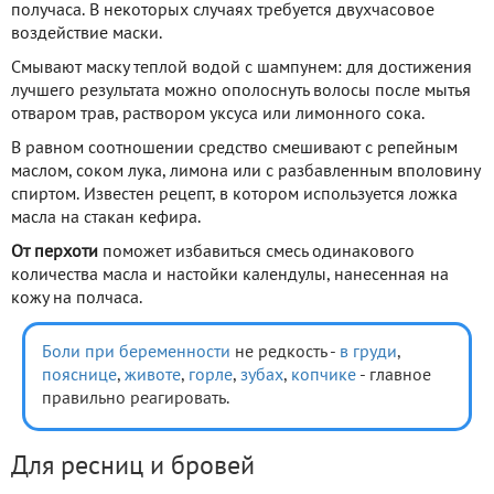
получаса. В некоторых случаях требуется двухчасовое
воздействие маски.
Смывают маску теплой водой с шампунем: для достижения
лучшего результата можно ополоснуть волосы после мытья
отваром трав, раствором уксуса или лимонного сока.
В равном соотношении средство смешивают с репейным
маслом, соком лука, лимона или с разбавленным вполовину
спиртом. Известен рецепт, в котором используется ложка
масла на стакан кефира.
От перхоти
поможет избавиться смесь одинакового
количества масла и настойки календулы, нанесенная на
кожу на полчаса.
Боли при беременности
не редкость -
в груди
,
пояснице
,
животе
,
горле
,
зубах
,
копчике
- главное
правильно реагировать.
Для ресниц и бровей