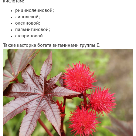
кислотам:
рицинолеиновой;
линолевой;
олеиновой;
пальмитиновой;
стеариновой.
Также касторка богата витаминами группы Е.