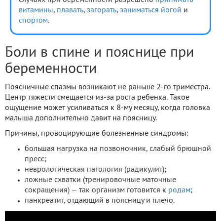
случаях при беременности разрешено
принимать
витамины
,
плавать
,
загорать
,
заниматься йогой
и
спортом
.
Боли в спине и пояснице при
беременности
Поясничные спазмы возникают не раньше 2-го триместра.
Центр тяжести смещается из-за роста ребенка. Такое
ощущение может усиливаться к 8-му месяцу, когда головка
малыша дополнительно давит на поясницу.
Причины, провоцирующие болезненные синдромы:
большая нагрузка на позвоночник, слабый брюшной
пресс;
неврологическая патология (радикулит);
ложные схватки (тренировочные маточные
сокращения) — так организм готовится к
родам
;
панкреатит, отдающий в поясницу и плечо.