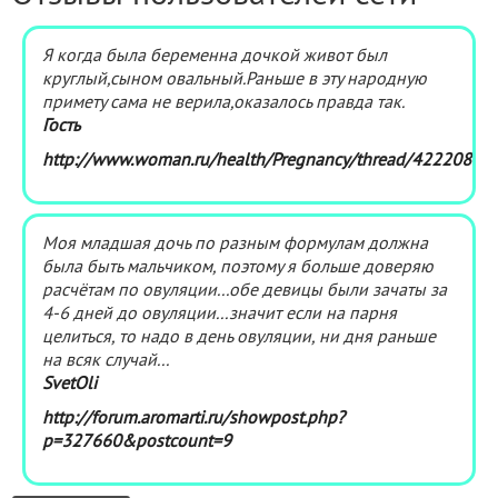
Я когда была беременна дочкой живот был
круглый,сыном овальный.Раньше в эту народную
примету сама не верила,оказалось правда так.
Гость
http://www.woman.ru/health/Pregnancy/thread/4222087
Моя младшая дочь по разным формулам должна
была быть мальчиком, поэтому я больше доверяю
расчётам по овуляции...обе девицы были зачаты за
4-6 дней до овуляции...значит если на парня
целиться, то надо в день овуляции, ни дня раньше
на всяк случай...
SvetOli
http://forum.aromarti.ru/showpost.php?
p=327660&postcount=9