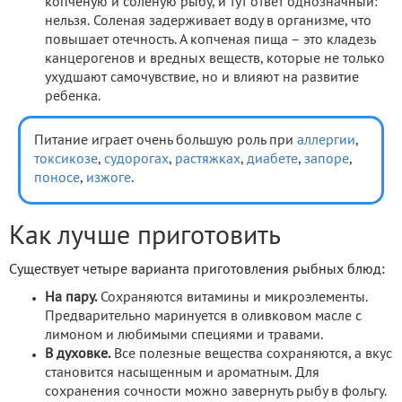
копченую и соленую рыбу, и тут ответ однозначный:
нельзя. Соленая задерживает воду в организме, что
повышает отечность. А копченая пища – это кладезь
канцерогенов и вредных веществ, которые не только
ухудшают самочувствие, но и влияют на развитие
ребенка.
Питание играет очень большую роль при
аллергии
,
токсикозе
,
судорогах
,
растяжках
,
диабете
,
запоре
,
поносе
,
изжоге
.
Как лучше приготовить
Существует четыре варианта приготовления рыбных блюд:
На пару.
Сохраняются витамины и микроэлементы.
Предварительно маринуется в оливковом масле с
лимоном и любимыми специями и травами.
В духовке.
Все полезные вещества сохраняются, а вкус
становится насыщенным и ароматным. Для
сохранения сочности можно завернуть рыбу в фольгу.