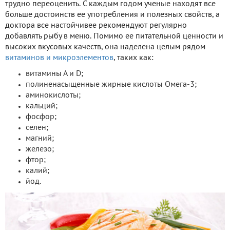
трудно переоценить. С каждым годом ученые находят все
больше достоинств ее употребления и полезных свойств, а
доктора все настойчивее рекомендуют регулярно
добавлять рыбу в меню. Помимо ее питательной ценности и
высоких вкусовых качеств, она наделена целым рядом
витаминов и микроэлементов
, таких как:
витамины А и D;
полиненасыщенные жирные кислоты Омега-3;
аминокислоты;
кальций;
фосфор;
селен;
магний;
железо;
фтор;
калий;
йод.