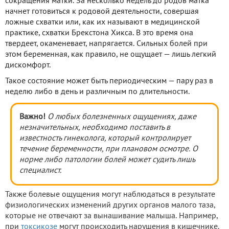
сокращения матки. За несколько недель до родов матка
начнет готовиться к родовой деятельности, совершая
ложные схватки или, как их называют в медицинской
практике, схватки Брекстона Хикса. В это время она
твердеет, окаменевает, напрягается. Сильных болей при
этом беременная, как правило, не ощущает — лишь легкий
дискомфорт.
Такое состояние может быть периодическим — пару раз в
неделю либо в день и различным по длительности.
Важно!
О любых болезненных ощущениях, даже
незначительных, необходимо поставить в
известность гинеколога, который контролирует
течение беременности, при плановом осмотре. О
норме либо патологии болей может судить лишь
специалист.
Также болевые ощущения могут наблюдаться в результате
физиологических изменений других органов малого таза,
которые не отвечают за вынашивание малыша. Например,
при
токсикозе
могут происходить нарушения в кишечнике.