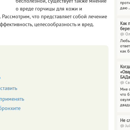
бесполезной, существует также мнение
прот
даю
.
о вреде горчицы для кожи и
. Рассмотрим, что представляет собой лечение
Как 
ффективность, целесообразность и вред.
бере
Ол
Любы
отве
как 
Когд
«Ова
ю
БАДа
Св
ставить
Мне 
что 
применять
овул
двад
бронхите
Не с
Jui