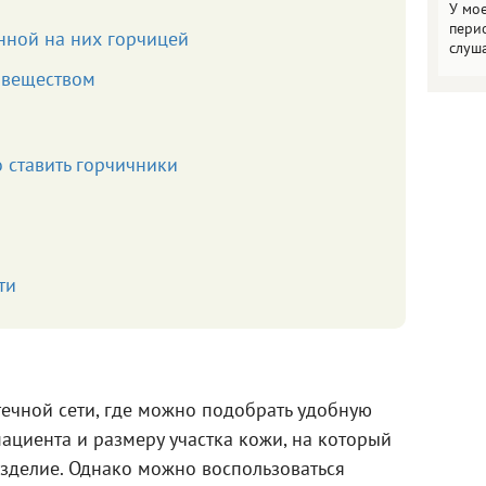
У мо
пери
нной на них горчицей
слуш
 веществом
о ставить горчичники
ти
течной сети, где можно подобрать удобную
ациента и размеру участка кожи, на который
изделие. Однако можно воспользоваться