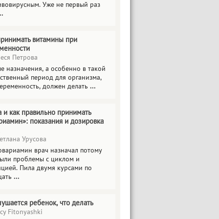
ивовирусным. Уже не первый раз
..
принимать витамины при
менности
еся Петрова
е назначения, а особенно в такой
тственный период для организма,
беременность, должен делать
...
а и как правильно принимать
риамин»: показания и дозировка
етлана Урусова
овариамин врач назначал потому
были проблемы с циклом и
яцией. Пила двумя курсами по
цать
...
лушается ребенок, что делать
cy Fitonyashki