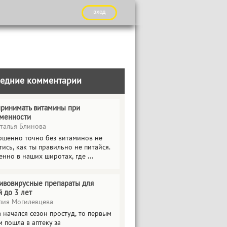
вход
едние комментарии
принимать витамины при
менности
талья Блинова
ршенно точно без витаминов не
ись, как ты правильно не питайся.
енно в наших широтах, где
...
ивовирусные препараты для
й до 3 лет
ия Могилевцева
 начался сезон простуд, то первым
 пошла в аптеку за