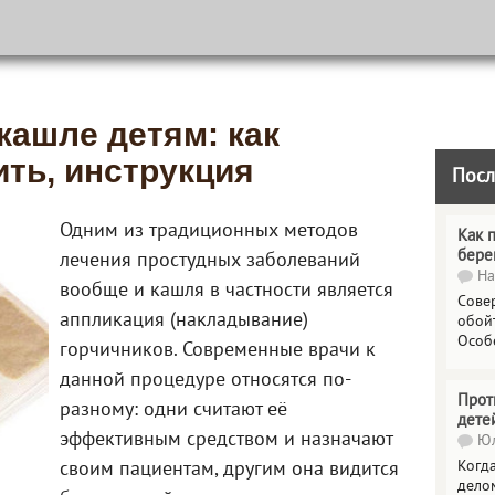
кашле детям: как
ить, инструкция
Посл
Одним из традиционных методов
Как 
бере
лечения простудных заболеваний
На
вообще и кашля в частности является
Сове
аппликация (накладывание)
обойт
Особ
горчичников. Современные врачи к
данной процедуре относятся по-
Прот
разному: одни считают её
дете
эффективным средством и назначают
Юл
Когда
своим пациентам, другим она видится
делом