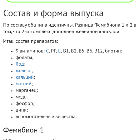
Состав и форма выпуска
По составу оба типа идентичны. Разница Фемибиона 1 и 2 в
том, что 2-й комплекс дополнен желейной капсулой.
Итак, состав препаратов:
9 витаминов:
C
, PP,
E
, B1, B2, B5, B6, B12, биотин;
фолаты;
йод
;
железо
;
кальций
;
магний
;
марганец;
медь;
фосфор;
цинк;
вспомогательные вещества.
Фемибион 1