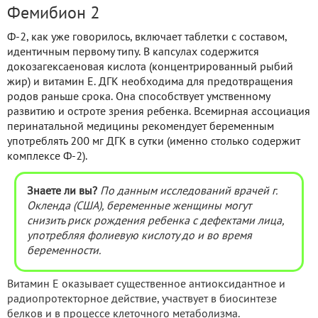
Фемибион 2
Ф-2, как уже говорилось, включает таблетки с составом,
идентичным первому типу. В капсулах содержится
докозагексаеновая кислота (концентрированный рыбий
жир) и витамин E. ДГК необходима для предотвращения
родов раньше срока. Она способствует умственному
развитию и остроте зрения ребенка. Всемирная ассоциация
перинатальной медицины рекомендует беременным
употреблять 200 мг ДГК в сутки (именно столько содержит
комплексе Ф-2).
Знаете ли вы?
По данным исследований врачей г.
Окленда (США), беременные женщины могут
снизить риск рождения ребенка с дефектами лица,
употребляя фолиевую кислоту до и во время
беременности.
Витамин Е оказывает существенное антиоксидантное и
радиопротекторное действие, участвует в биосинтезе
белков и в процессе клеточного метаболизма.