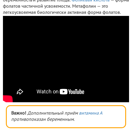
беременность и развитие плода.
Фолиевая кислота
— форма
фолатов частичной усвояемости. Метафолин — это
легкоусвояемая биологически активная форма фолатов.
Важно!
Дополнительный приём
витамина А
противопоказан беременным.