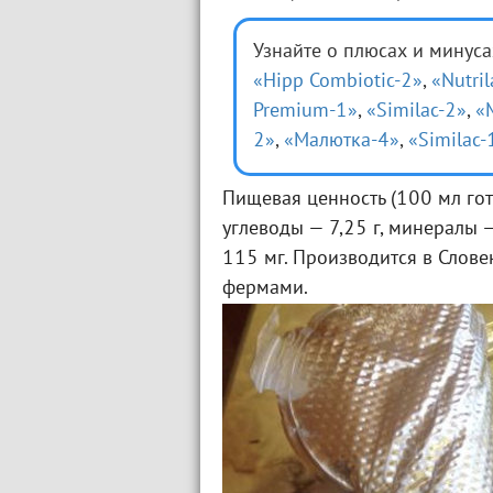
Узнайте о плюсах и минус
«Hipp Combiotic-2»
,
«Nutril
Premium-1»
,
«Similac-2»
,
«
2»
,
«Малютка-4»
,
«Similac-
Пищевая ценность (100 мл гото
углеводы — 7,25 г, минералы
115 мг. Производится в Слове
фермами.