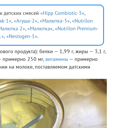
ах детских смесей
«Hipp Combiotic-3»
,
ak-1»
,
«Агуша-2»
,
«Малютка-3»
,
«Nutrilon
Малютка 2»
,
«Малютка»
,
«Nutrilon Premium-
1»
,
«Nestogen-1»
.
вого продукта): белки — 1,99 г, жиры — 3,1 г,
 — примерно 250 мг,
витамины
— примерно
нии на молоке, поставляемом датскими