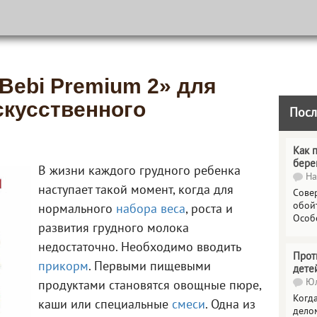
Bebi Premium 2» для
скусственного
Посл
Как 
бере
В жизни каждого грудного ребенка
На
наступает такой момент, когда для
Сове
обойт
нормального
набора веса
, роста и
Особ
развития грудного молока
недостаточно. Необходимо вводить
Прот
прикорм
. Первыми пищевыми
дете
Юл
продуктами становятся овощные пюре,
Когда
каши или специальные
смеси
. Одна из
делом