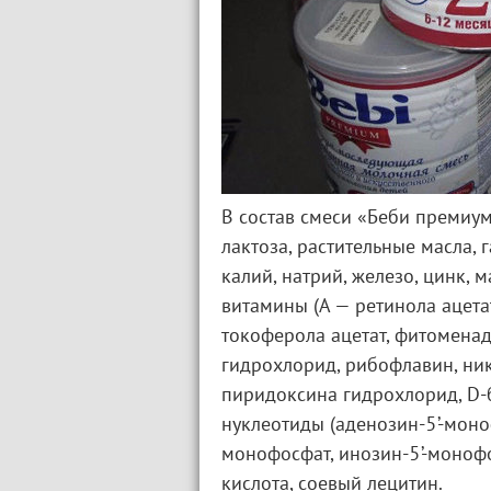
В состав смеси «Беби премиум
лактоза, растительные масла,
калий, натрий, железо, цинк, м
витамины (А — ретинола ацета
токоферола ацетат, фитоменад
гидрохлорид, рибофлавин, ник
пиридоксина гидрохлорид, D-б
нуклеотиды (аденозин-5’-моноф
монофосфат, инозин-5’-монофо
кислота, соевый лецитин.