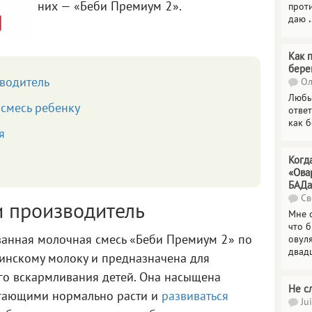
них — «Беби Премиум 2».
прот
даю
.
Как 
бере
зводитель
Ол
Любы
 смесь ребенку
отве
как 
я
Когд
«Ова
БАДа
Св
и производитель
Мне 
что 
анная молочная смесь «Беби Премиум 2» по
овул
двад
ринскому молоку и предназначена для
го вскармливания детей. Она насыщена
Не с
гающими нормально расти и
развиваться
Jui