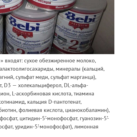
» входят: сухое обезжиренное молоко,
 галактоолигосахариды, минералы (кальций,
агний, сульфат меди, сульфат марганца),
т, D3 — холекальциферол, DL-альфа-
ион, L-аскорбиновая кислота, тиамина
отинамид, кальция D-пантотенат,
иотин, фолиевая кислота, цианокобаламин),
осфат, цитидин-5’-монофосфат, гуанозин-5’-
сфат, уридин-5’-монофосфат), лимонная