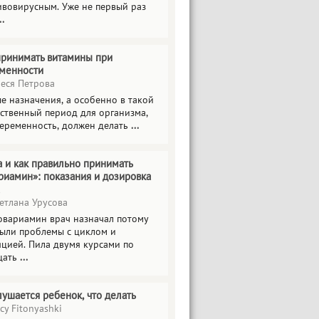
ивовирусным. Уже не первый раз
..
принимать витамины при
менности
еся Петрова
е назначения, а особенно в такой
тственный период для организма,
беременность, должен делать
...
а и как правильно принимать
риамин»: показания и дозировка
етлана Урусова
овариамин врач назначал потому
были проблемы с циклом и
яцией. Пила двумя курсами по
цать
...
лушается ребенок, что делать
cy Fitonyashki