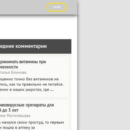
вход
едние комментарии
принимать витамины при
менности
талья Блинова
ршенно точно без витаминов не
ись, как ты правильно не питайся.
енно в наших широтах, где
...
ивовирусные препараты для
й до 3 лет
ия Могилевцева
 начался сезон простуд, то первым
 пошла в аптеку за