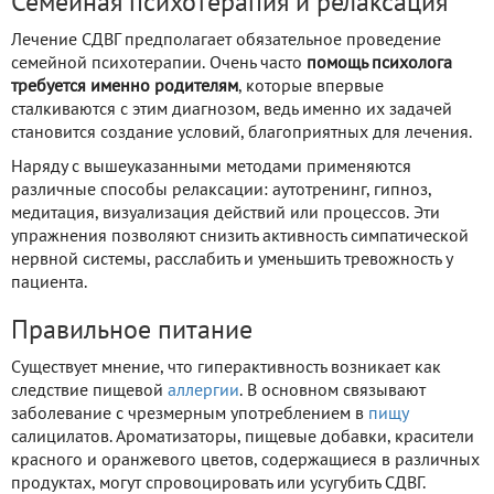
Семейная психотерапия и релаксация
Лечение СДВГ предполагает обязательное проведение
семейной психотерапии. Очень часто
помощь психолога
требуется именно родителям
, которые впервые
сталкиваются с этим диагнозом, ведь именно их задачей
становится создание условий, благоприятных для лечения.
Наряду с вышеуказанными методами применяются
различные способы релаксации: аутотренинг, гипноз,
медитация, визуализация действий или процессов. Эти
упражнения позволяют снизить активность симпатической
нервной системы, расслабить и уменьшить тревожность у
пациента.
Правильное питание
Существует мнение, что гиперактивность возникает как
следствие пищевой
аллергии
. В основном связывают
заболевание с чрезмерным употреблением в
пищу
салицилатов. Ароматизаторы, пищевые добавки, красители
красного и оранжевого цветов, содержащиеся в различных
продуктах, могут спровоцировать или усугубить СДВГ.