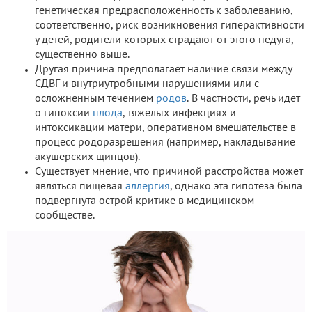
генетическая предрасположенность к заболеванию,
соответственно, риск возникновения гиперактивности
у детей, родители которых страдают от этого недуга,
существенно выше.
Другая причина предполагает наличие связи между
СДВГ и внутриутробными нарушениями или с
осложненным течением
родов
. В частности, речь идет
о гипоксии
плода
, тяжелых инфекциях и
интоксикации матери, оперативном вмешательстве в
процесс родоразрешения (например, накладывание
акушерских щипцов).
Существует мнение, что причиной расстройства может
являться пищевая
аллергия
, однако эта гипотеза была
подвергнута острой критике в медицинском
сообществе.