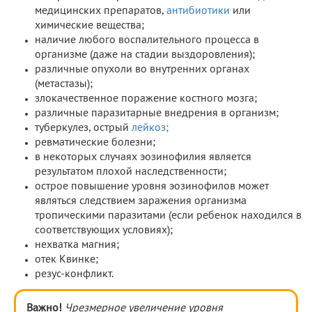
медицинских препаратов,
антибиотики
или
химические вещества;
наличие любого воспалительного процесса в
организме (даже на стадии выздоровления);
различные опухоли во внутренних органах
(метастазы);
злокачественное поражение костного мозга;
различные паразитарные внедрения в организм;
туберкулез, острый
лейкоз;
ревматические болезни;
в некоторых случаях эозинофилия является
результатом плохой наследственности;
острое повышение уровня эозинофилов может
являться следствием заражения организма
тропическими паразитами (если ребенок находился в
соответствующих условиях);
нехватка магния;
отек Квинке;
резус-конфликт.
Важно!
Чрезмерное увеличение уровня