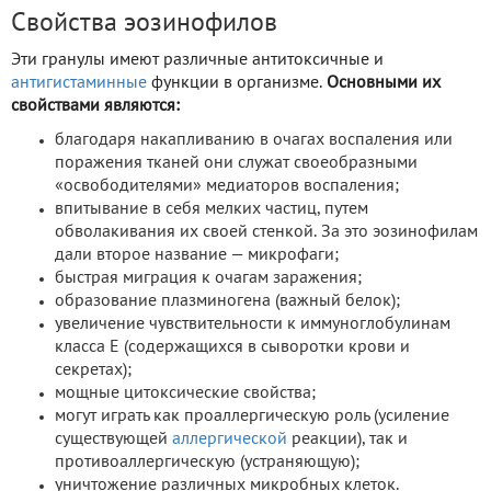
Свойства эозинофилов
Эти гранулы имеют различные антитоксичные и
антигистаминные
функции в организме.
Основными их
свойствами являются:
благодаря накапливанию в очагах воспаления или
поражения тканей они служат своеобразными
«освободителями» медиаторов воспаления;
впитывание в себя мелких частиц, путем
обволакивания их своей стенкой. За это эозинофилам
дали второе название — микрофаги;
быстрая миграция к очагам заражения;
образование плазминогена (важный белок);
увеличение чувствительности к иммуноглобулинам
класса Е (содержащихся в сыворотки крови и
секретах);
мощные цитоксические свойства;
могут играть как проаллергическую роль (усиление
существующей
аллергической
реакции), так и
противоаллергическую (устраняющую);
уничтожение различных микробных клеток.