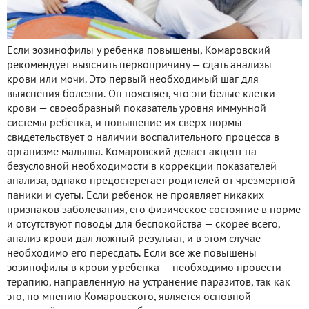
Если эозинофилы у ребенка повышены, Комаровский
рекомендует выяснить первопричину — сдать анализы
крови или мочи. Это первый необходимый шаг для
выяснения болезни. Он поясняет, что эти белые клетки
крови — своеобразный показатель уровня иммунной
системы ребенка, и повышение их сверх нормы
свидетельствует о наличии воспалительного процесса в
организме малыша. Комаровский делает акцент на
безусловной необходимости в коррекции показателей
анализа, однако предостерегает родителей от чрезмерной
паники и суеты. Если ребенок не проявляет никаких
признаков заболевания, его физическое состояние в норме
и отсутствуют поводы для беспокойства — скорее всего,
анализ крови дал ложный результат, и в этом случае
необходимо его пересдать. Если все же повышены
эозинофилы в крови у ребенка — необходимо провести
терапию, направленную на устранение паразитов, так как
это, по мнению Комаровского, является основной