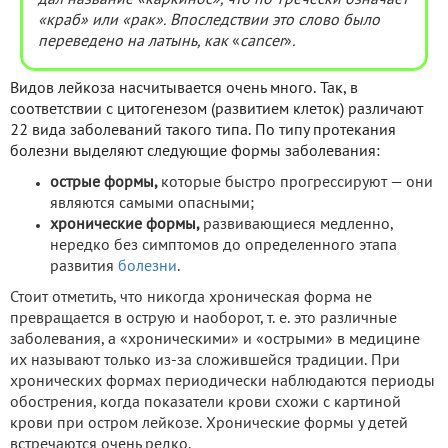
«краб» или «рак». Впоследствии это слово было
переведено на латынь, как
«
cancer
»
.
Видов лейкоза насчитывается очень много. Так, в
соответствии с цитогенезом (развитием клеток) различают
22 вида заболеваний такого типа. По типу протекания
болезни выделяют следующие формы заболевания:
острые формы,
которые быстро прогрессируют — они
являются самыми опасными;
хронические формы,
развивающиеся медленно,
нередко без симптомов до определенного этапа
развития
болезни
.
Стоит отметить, что никогда хроническая форма не
превращается в острую и наоборот, т. е. это различные
заболевания, а «хроническими» и «острыми» в медицине
их называют только из-за сложившейся традиции. При
хронических формах периодически наблюдаются периоды
обострения, когда показатели крови схожи с картиной
крови при остром лейкозе. Хронические формы у детей
встречаются очень редко.