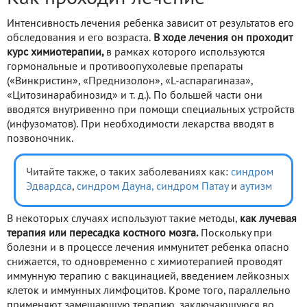
Интенсивность лечения ребенка зависит от результатов его
обследования и его возраста.
В ходе лечения он проходит
курс химиотерапии,
в рамках которого используются
гормональные и противоопухолевые препараты
(«Винкристин», «Преднизолон», «L-аспарагиназа»,
«Цитозинарабинозид» и т. д.). По большей части они
вводятся внутривенно при помощи специальных устройств
(инфузоматов). При необходимости лекарства вводят в
позвоночник.
Читайте также, о таких заболеваниях как:
синдром
Эдвардса
,
синдром Дауна,
синдром Патау
и
аутизм
В некоторых случаях используют такие методы,
как лучевая
терапия или пересадка костного мозга.
Поскольку при
болезни и в процессе лечения иммунитет ребенка опасно
снижается, то одновременно с химиотерапией проводят
иммунную терапию с вакцинацией, введением лейкозных
клеток и иммунных лимфоцитов. Кроме того, параллельно
применяют замещающую терапию, заключающуюся во