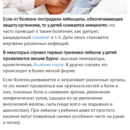
Если от болезни пострадали лейкоциты, обеспечивающие
защиту организма, то у детей снижается иммунитет,
что
часто приводит к таким болезням, как уретрит,
кандидозный
стоматит
и т. п. Дети легко становятся
жертвами различных инфекций.
В некоторых случаях первые признаки лейкоза у детей
проявляются весьма бурно
: высокая температура,
кровотечения,
болезни горла.
В других случаях это
происходит в более мягкой форме.
Если болезнь развивается и затрагивает различные органы,
то это может проявляться как хрупкость костей и боли в
них, головные боли и снижение зрения, увеличение
лимфатических узлов, одышка из-за увеличения
вилочковой железы, сыпь (чаще всего на лодыжках и
щиколотках). При лейкозе у ребенка даже от простого
касания могут появляться синяки (особенно часто на руках
и ногах).