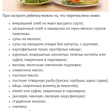
При гастрите ребёнку можно то, что перечислено ниже:
вчерашний хлеб из муки высшего сорта;
засушенный хлеб и макароны из муки мягких сортов
пшеницы;
супы на молоке;
супы на овощном отваре без капусты, с крупами;
картофельное пюре, протёртые овощи;
куриные, индюшачьи, кроличьи, телячьи котлеты или
суфле, сваренные в пароварке;
яичная, молочная сметанная подливка;
сливочное масло;
постное масло;
постную отварную рыбу (треска, горбуша, щука, судак);
яйца, сваренные всмятку (в мешочек);
омлет или суфле, сваренные в пароварке;
рисовую, манную, овсяную кашу (вязкую);
сгущённое молоко;
сметану;