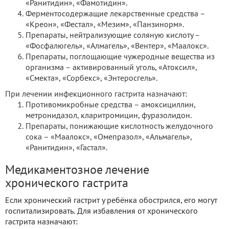
«Ранитидин», «Фамотидин».
Ферментосодержащие лекарственные средства –
«Креон», «Фестал», «Мезим», «Панзинорм».
Препараты, нейтрализующие соляную кислоту –
«Фосфалюгель», «Алмагель», «Вентер», «Маалокс».
Препараты, поглощающие чужеродные вещества из
организма – активированный уголь, «Атоксил»,
«Смекта», «Сорбекс», «Энтеросгель».
При лечении инфекционного гастрита назначают:
Противомикробные средства – амоксициллин,
метронидазол, кларитромицин, фуразолидон.
Препараты, понижающие кислотность желудочного
сока – «Маалокс», «Омепразол», «Альмагель»,
«Ранитидин», «Гастал».
Медикаментозное лечение
хронического гастрита
Если хронический гастрит у ребёнка обострился, его могут
госпитализировать. Для избавления от хронического
гастрита назначают: