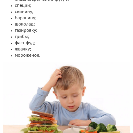
специи;
свинину;
баранину;
шоколад;
газировку;
грибы;
фаст-фуд;
жвачку;
мороженое.