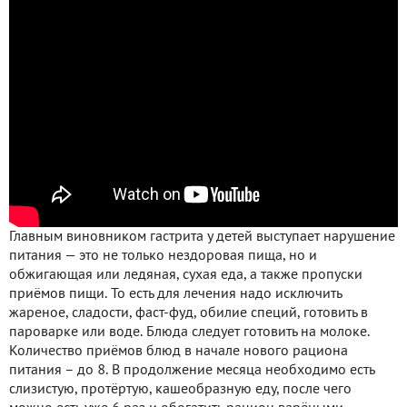
Главным виновником гастрита у детей выступает нарушение
питания — это не только нездоровая пища, но и
обжигающая или ледяная, сухая еда, а также пропуски
приёмов пищи. То есть для лечения надо исключить
жареное, сладости, фаст-фуд, обилие специй, готовить в
пароварке или воде. Блюда следует готовить на молоке.
Количество приёмов блюд в начале нового рациона
питания – до 8. В продолжение месяца необходимо есть
слизистую, протёртую, кашеобразную еду, после чего