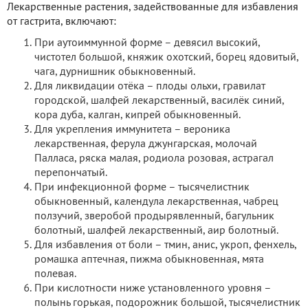
Лекарственные растения, задействованные для избавления
от гастрита, включают:
При аутоиммунной форме – девясил высокий,
чистотел большой, княжик охотский, борец ядовитый,
чага, дурнишник обыкновенный.
Для ликвидации отёка – плоды ольхи, гравилат
городской, шалфей лекарственный, василёк синий,
кора дуба, калган, кипрей обыкновенный.
Для укрепления иммунитета – вероника
лекарственная, ферула джунгарская, молочай
Палласа, ряска малая, родиола розовая, астрагал
перепончатый.
При инфекционной форме – тысячелистник
обыкновенный, календула лекарственная, чабрец
ползучий, зверобой продырявленный, багульник
болотный, шалфей лекарственный, аир болотный.
Для избавления от боли – тмин, анис, укроп, фенхель,
ромашка аптечная, пижма обыкновенная, мята
полевая.
При кислотности ниже установленного уровня –
полынь горькая, подорожник большой, тысячелистник