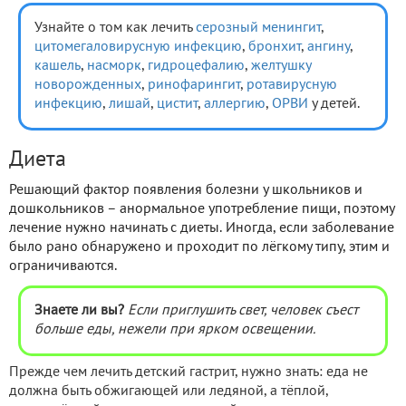
Узнайте о том как лечить
серозный менингит
,
цитомегаловирусную инфекцию
,
бронхит
,
ангину
,
кашель
,
насморк
,
гидроцефалию
,
желтушку
новорожденных
,
ринофарингит
,
ротавирусную
инфекцию
,
лишай
,
цистит
,
аллергию
,
ОРВИ
у детей.
Диета
Решающий фактор появления болезни у школьников и
дошкольников – анормальное употребление пищи, поэтому
лечение нужно начинать с диеты. Иногда, если заболевание
было рано обнаружено и проходит по лёгкому типу, этим и
ограничиваются.
Знаете ли вы?
Если приглушить свет, человек съест
больше еды, нежели при ярком освещении.
Прежде чем лечить детский гастрит, нужно знать: еда не
должна быть обжигающей или ледяной, а тёплой,