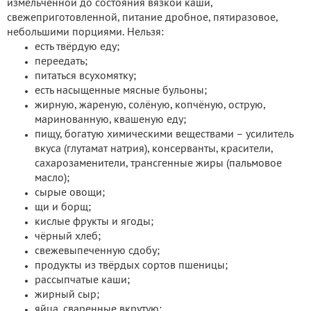
измельчённой до состояния вязкой каши,
свежеприготовленной, питание дробное, пятиразовое,
небольшими порциями. Нельзя:
есть твёрдую еду;
переедать;
питаться всухомятку;
есть насыщенные мясные бульоны;
жирную, жареную, солёную, копчёную, острую,
маринованную, квашеную еду;
пищу, богатую химическими веществами – усилитель
вкуса (глутамат натрия), консерванты, красители,
сахарозаменители, трансгенные жиры (пальмовое
масло);
сырые овощи;
щи и борщ;
кислые фрукты и ягоды;
чёрный хлеб;
свежевыпеченную сдобу;
продукты из твёрдых сортов пшеницы;
рассыпчатые каши;
жирный сыр;
яйца, сваренные вкрутую;