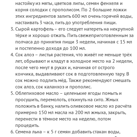
настойку из мяты, цветков липы, семян фенхеля и
корня солодки с прополисом. По 2 большие ложки
этих ингредиентов залить 600 мл очень горячей воды,
настаивать 3 часа, пить до употребления пищи.
Сырой картофель – его следует натереть на некрупной
тёрке и хорошо отжать. Пить свежеприготовленным за
полчаса до принятия пищи 3 недели, начиная с 15 мл
и постепенно доходя до 100 мл.
Сок алоэ – листья растения, что живёт не меньше трёх
лет, обрывают и кладут в холодное место на 2 недели,
после чего мнут в руках и, начиная от острого
кончика, выдавливают сок в подготовленную тару. В
сок можно подлить мёд. Также рекомендуют смешать
сок алоэ, сок каланхоэ и прополис.
Облепиховое масло – целенькие ягоды помыть и
просушить, перемолоть, откинуть на сито. Жмых
положить в банку, налить оливковое масло из расчёта
примерно 150 мл масла на 200 мл жмыха, закрыть,
перенести в тёмное место на неделю, потом
процедить.
Семена льна – к 5 г семян добавить стакан воды,