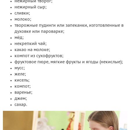
нежирный творог;
нежирный сыр;
сливки;
молоко;
творожные пудинги или запеканки, изготовленные в
духовке или пароварке;
мёд;
некрепкий чай;
какао на молоке;
компот из сухофруктов;
фруктовое пюре, мягкие фрукты и ягоды (некислые);
мусс;
желе;
кисель;
компот;
варенье;
джем;
сахар.