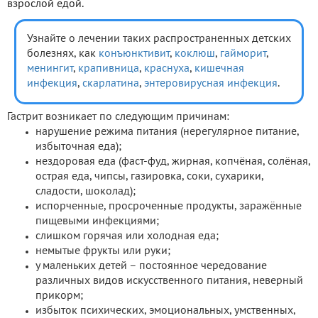
взрослой едой.
Узнайте о лечении таких распространенных детских
болезнях, как
конъюнктивит
,
коклюш
,
гайморит
,
менингит
,
крапивница
,
краснуха
,
кишечная
инфекция
,
скарлатина
,
энтеровирусная инфекция
.
Гастрит возникает по следующим причинам:
нарушение режима питания (нерегулярное питание,
избыточная еда);
нездоровая еда (фаст-фуд, жирная, копчёная, солёная,
острая еда, чипсы, газировка, соки, сухарики,
сладости, шоколад);
испорченные, просроченные продукты, заражённые
пищевыми инфекциями;
слишком горячая или холодная еда;
немытые фрукты или руки;
у маленьких детей – постоянное чередование
различных видов искусственного питания, неверный
прикорм;
избыток психических, эмоциональных, умственных,