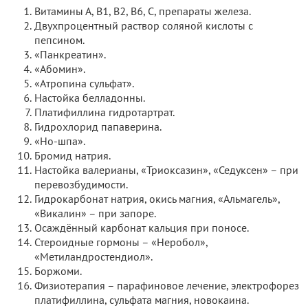
Витамины А, В1, В2, В6, С, препараты железа.
Двухпроцентный раствор соляной кислоты с
пепсином.
«Панкреатин».
«Абомин».
«Атропина сульфат».
Настойка белладонны.
Платифиллина гидротартрат.
Гидрохлорид папаверина.
«Но-шпа».
Бромид натрия.
Настойка валерианы, «Триоксазин», «Седуксен» – при
перевозбудимости.
Гидрокарбонат натрия, окись магния, «Альмагель»,
«Викалин» – при запоре.
Осаждённый карбонат кальция при поносе.
Стероидные гормоны – «Неробол»,
«Метиландростендиол».
Боржоми.
Физиотерапия – парафиновое лечение, электрофорез
платифиллина, сульфата магния, новокаина.