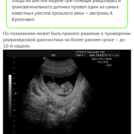
плода на шестой неделе при помощи ультразвука и
трансвагинального датчика провел один из самых
известных узистов прошлого века — австриец А.
Краточвил
.
По показаниям может быть принято решение о проведении
ультразвуковой диагностики на более раннем сроке — до
10-й недели.