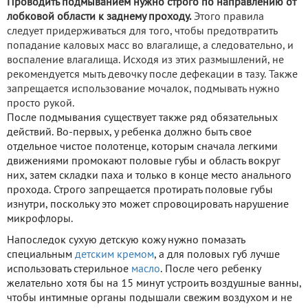
Проводить подмыванием нужно строго по направлению от
лобковой области к заднему проходу.
Этого правила
следует придерживаться для того, чтобы предотвратить
попадание каловых масс во влагалище, а следовательно, и
воспаление влагалища. Исходя из этих размышлений, не
рекомендуется мыть девочку после дефекации в тазу. Также
запрещается использование мочалок, подмывать нужно
просто рукой.
После подмывания существует также ряд обязательных
действий. Во-первых, у ребенка должно быть свое
отдельное чистое полотенце, которым сначала легкими
движениями промокают половые губы и область вокруг
них, затем складки паха и только в конце место анального
прохода. Строго запрещается протирать половые губы
изнутри, поскольку это может спровоцировать нарушение
микрофлоры.
Напоследок сухую детскую кожу нужно помазать
специальным
детским кремом
, а для половых губ лучше
использовать стерильное
масло
. После чего ребенку
желательно хотя бы на 15 минут устроить воздушные ванны,
чтобы интимные органы подышали свежим воздухом и не