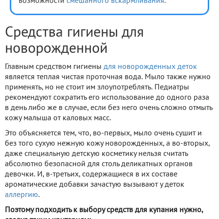
возможности
смешанного вскармливания
.
Средства гигиены для
новорожденной
Главным средством гигиены
для новорожденных деток
является теплая чистая проточная вода. Мыло также нужно
применять, но не стоит им злоупотреблять. Педиатры
рекомендуют сократить его использование до одного раза
в день либо же в случае, если без него очень сложно отмыть
кожу малыша от каловых масс.
Это объясняется тем, что, во-первых, мыло очень сушит и
без того сухую нежную кожу новорожденных, а во-вторых,
даже специальную детскую косметику нельзя считать
абсолютно безопасной для столь деликатных органов
девочки. И, в-третьих, содержащиеся в их составе
ароматические добавки зачастую вызывают у деток
аллергию
.
Поэтому подходить к выбору средств для купания нужно,