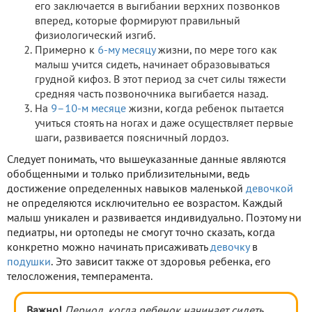
его заключается в выгибании верхних позвонков
вперед, которые формируют правильный
физиологический изгиб.
Примерно к
6-му месяцу
жизни, по мере того как
малыш учится сидеть, начинает образовываться
грудной кифоз. В этот период за счет силы тяжести
средняя часть позвоночника выгибается назад.
На
9–10-м месяце
жизни, когда ребенок пытается
учиться стоять на ногах и даже осуществляет первые
шаги, развивается поясничный лордоз.
Следует понимать, что вышеуказанные данные являются
обобщенными и только приблизительными, ведь
достижение определенных навыков маленькой
девочкой
не определяются исключительно ее возрастом. Каждый
малыш уникален и развивается индивидуально. Поэтому ни
педиатры, ни ортопеды не смогут точно сказать, когда
конкретно можно начинать присаживать
девочку
в
подушки
. Это зависит также от здоровья ребенка, его
телосложения, темперамента.
Важно!
Период, когда ребенок начинает сидеть,