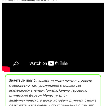
ринит, крапивница, отек Квинке.
Знаете ли вы?
От аллергии люди начали страдать
очень давно. Так, упоминания о поллинозе
встречаются в трудах Гомера, Галена, Геродота.
Египетский фараон Менес умер от
анафилактического шока, который случился с ним в
результате укуса пчелы. Есть упоминания о том, что