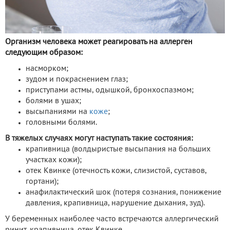
Организм человека может реагировать на аллерген
следующим образом:
насморком;
зудом и покраснением глаз;
приступами астмы, одышкой, бронхоспазмом;
болями в ушах;
высыпаниями на
коже
;
головными болями.
В тяжелых случаях могут наступать такие состояния:
крапивница (волдыристые высыпания на больших
участках кожи);
отек Квинке (отечность кожи, слизистой, суставов,
гортани);
анафилактический шок (потеря сознания, понижение
давления, крапивница, нарушение дыхания, зуд).
У беременных наиболее часто встречаются аллергический