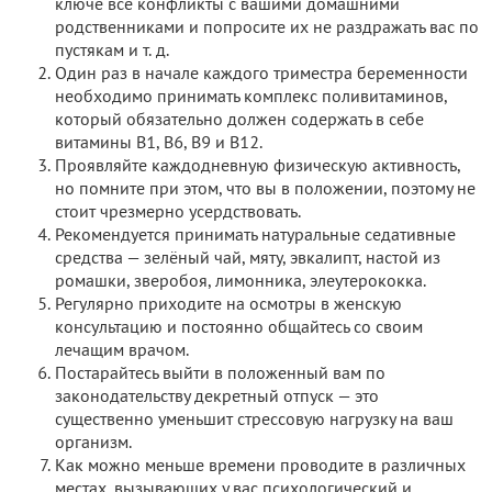
ключе все конфликты с вашими домашними
родственниками и попросите их не раздражать вас по
пустякам и т. д.
Один раз в начале каждого триместра беременности
необходимо принимать комплекс поливитаминов,
который обязательно должен содержать в себе
витамины В1, В6, В9 и В12.
Проявляйте каждодневную физическую активность,
но помните при этом, что вы в положении, поэтому не
стоит чрезмерно усердствовать.
Рекомендуется принимать натуральные седативные
средства — зелёный чай, мяту, эвкалипт, настой из
ромашки, зверобоя, лимонника, элеутерококка.
Регулярно приходите на осмотры в женскую
консультацию и постоянно общайтесь со своим
лечащим врачом.
Постарайтесь выйти в положенный вам по
законодательству декретный отпуск — это
существенно уменьшит стрессовую нагрузку на ваш
организм.
Как можно меньше времени проводите в различных
местах, вызывающих у вас психологический и