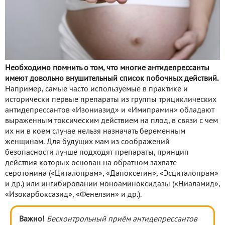
Необходимо помнить о том, что многие антидепрессанты
имеют довольно внушительный список побочных действий.
Например, самые часто используемые в практике и
исторически первые препараты из группы трициклических
антидепрессантов «Изониазид» и «Имипрамин» обладают
выраженным токсическим действием на плод, в связи с чем
их ни в коем случае нельзя назначать беременным
женщинам. Для будущих мам из соображений
безопасности лучше подходят препараты, принцип
действия которых основан на обратном захвате
серотонина («Циталопрам», «Дапоксетин», «Эсциталопрам»
и др.) или ингибировании моноаминоксидазы («Ниаламид»,
«Изокарбоксазид», «Фенелзин» и др.).
Важно!
Бесконтрольный приём антидепрессантов